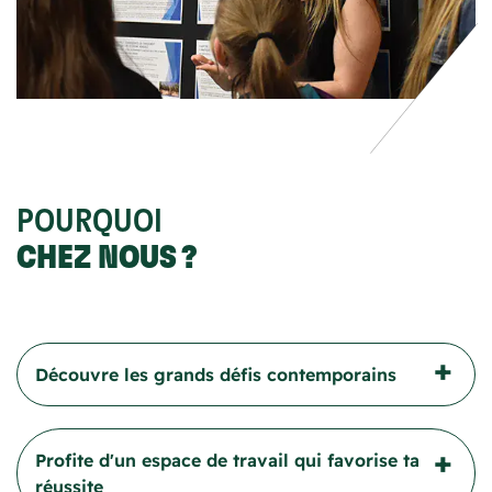
POURQUOI
CHEZ NOUS ?
Découvre les grands défis contemporains
À travers ton parcours, tu auras accès à une
Profite d'un espace de travail qui favorise ta
gamme diversifiée d'activités, y compris des
réussite
cours essentiels en mathématiques, des