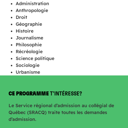
Administration
Anthropologie
Droit
Géographie
Histoire
Journalisme
Philosophie
Récréologie
Science politique
Sociologie
Urbanisme
CE PROGRAMME
T’INTÉRESSE?
Le Service régional d’admission au collégial de
Québec (SRACQ) traite toutes les demandes
d’admission.