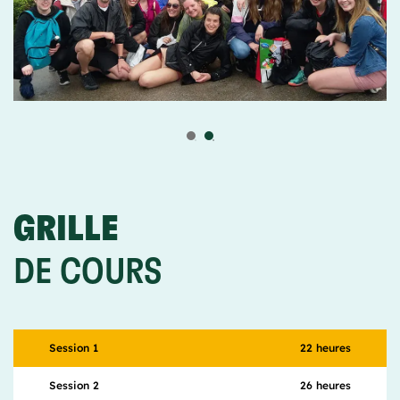
Londres, du musée d’Orsay de Paris au camp de
concentration Nazis de Pologne, de l’Acropole
d’Athènes au Roc de Gibraltar, aventure-toi dans
ces pays superbes, riches en histoire et en
monuments splendides!
GRILLE
DE COURS
22 heures
Session 1
26 heures
Session 2