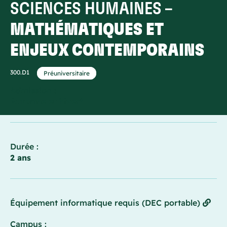
SCIENCES HUMAINES –
MATHÉMATIQUES ET
ENJEUX CONTEMPORAINS
300.D1
Préuniversitaire
Admission :
Automne et hiver*
Durée :
2 ans
Équipement informatique requis (DEC portable)
Campus :