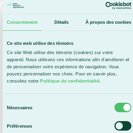
CONDITIONS
Consentement
Détails
À propos des cookies
D’ADMISSION
Conditions générales
Ce site web utilise des témoins
Détenir un diplôme d’études secondaires (DES) ou
Ce site Web utilise des témoins (cookies) sur votre
détenir un diplôme d’études professionnelles (DEP) et
appareil. Nous utilisons ces informations afin d'améliorer et
avoir réussi les cours suivants :
de personnaliser votre expérience de navigation. Vous
pouvez personnaliser vos choix. Pour en savoir plus,
e
Langue d’enseignement 5
secondaire;
consultez notre
Politique de confidentialité
.
e
Langue seconde 5
secondaire;
e
Mathématique 4
secondaire.
Conditions spécifiques
Sélection
Mathématique séquence Technico-sciences (064-
Nécessaires
du
506)
ou
séquence Sciences naturelles (065-506)
consentement
e
de la 5
secondaire.
Préférences