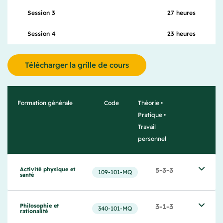
27 heures
Session 3
23 heures
Session 4
Télécharger la grille de cours
Formation générale
Code
Théorie •
Pratique •
Travail
personnel
Activité physique et 
5-3-3
109-101-MQ
santé
Philosophie et 
3-1-3
340‐101‐MQ
rationalité