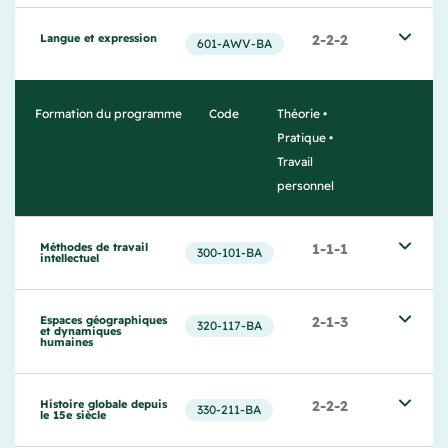
Langue et expression
2-2-2
601‐AWV‐BA
Formation du programme
Code
Théorie •
Pratique •
Travail
personnel
Méthodes de travail 
1-1-1
300-101-BA
intellectuel
Espaces géographiques 
2-1-3
320-117-BA
et dynamiques 
humaines
Histoire globale depuis 
2-2-2
330-211-BA
le 15e siècle