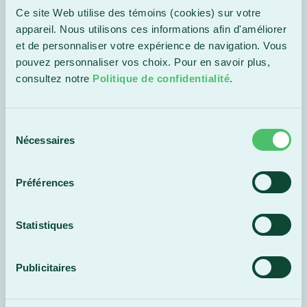
Sciences de la nature
Ce site Web utilise des témoins (cookies) sur votre
appareil. Nous utilisons ces informations afin d'améliorer
et de personnaliser votre expérience de navigation. Vous
Sciences humaines
pouvez personnaliser vos choix. Pour en savoir plus,
- Humain, société
consultez notre
Politique de confidentialité
.
et monde
Sélection
Nécessaires
Sciences humaines
du
- Mathématiques et
consentement
enjeux
Préférences
contemporains
Statistiques
Publicitaires