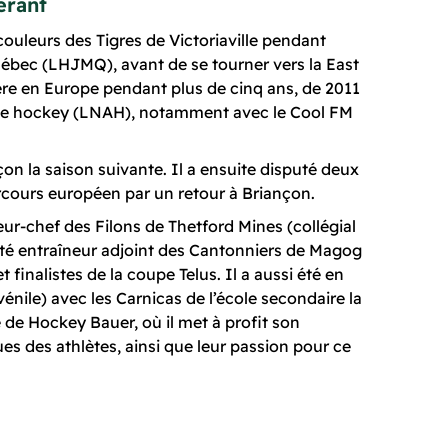
érant
couleurs des Tigres de Victoriaville pendant
ébec (LHJMQ), avant de se tourner vers la East
ère en Europe pendant plus de cinq ans, de 2011
e de hockey (LNAH), notamment avec le Cool FM
çon la saison suivante. Il a ensuite disputé deux
rcours européen par un retour à Briançon.
eur-chef des Filons de Thetford Mines (collégial
été entraîneur adjoint des Cantonniers de Magog
inalistes de la coupe Telus. Il a aussi été en
énile) avec les Carnicas de l’école secondaire la
e de Hockey Bauer, où il met à profit son
es des athlètes, ainsi que leur passion pour ce