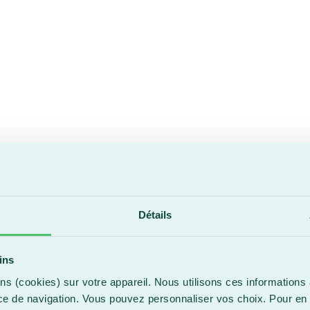
Détails
hristian Bouchard, entraîneur des gardiens d
ins
itulaire d’un baccalauréat en intervention sportive,
Christi
ntraîneur des gardiens avec les experts de Gardien Pro Actif.
ns (cookies) sur votre appareil. Nous utilisons ces informations 
eauce-Appalaches en 2018, où il a travaillé auprès des équi
ce de navigation. Vous pouvez personnaliser vos choix. Pour en 