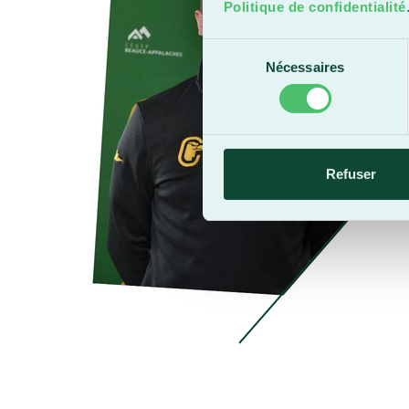
l
Politique de confidentialité
D
Sélection
g
Nécessaires
du
I
consentement
p
d
e
Refuser