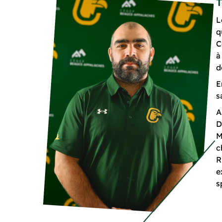
T
L
q
C
à
d
E
s
A
D
M
c
R
e
s