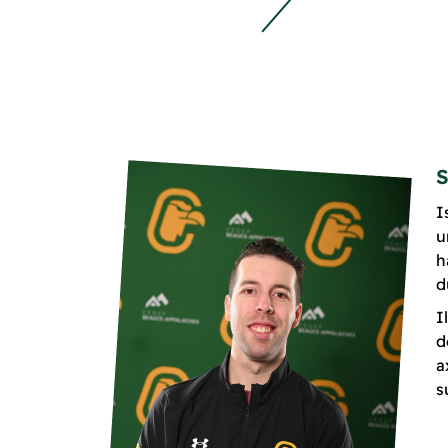
S
I
u
h
d
I
d
a
s