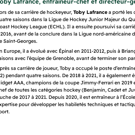
oby Lafrance, entraîneur-chef et directeur-g
ors de sa carrière de hockeyeur,
Toby Lafrance
a porté les 
uatre saisons dans la Ligue de Hockey Junior Majeur du Qu
oast Hockey League (ECHL). Il a ensuite poursuivi sa carri
 2016, avant de la conclure dans la Ligue nord-américain
e Saint-Georges.
n Europe, il a évolué avec Épinal en 2011-2012, puis à Brian
aisons avec l’équipe de Grenoble, avant de terminer son pa
près sa carrière de joueur, Toby a occupé le poste d’entraîn
2) pendant quatre saisons. De 2018 à 2021, il a également 
idget AAA, champions de la coupe Jimmy-Ferrari en 2019 et f
hef de toutes les catégories hockey (Benjamin, Cadet et Juv
uche de 2017 à 2021. Depuis 2020, il est entraîneur à l’Écol
xpertise pour développer les habiletés techniques et tactiqu
port.