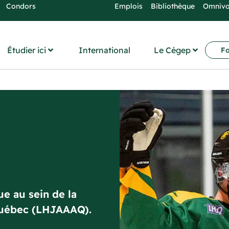
Condors
Emplois
Bibliothèque
Omniv
Étudier ici
International
Le Cégep
Fo
e au sein de la
Québec (LHJAAAQ).