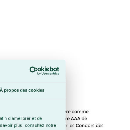
À propos des cookies
e but
an Bouchard
a débuté sa carrière comme
 Il a ensuite rejoint la structure AAA de
afin d'améliorer et de
pes M13 à M17, avant d’intégrer les Condors dès
savoir plus, consultez notre