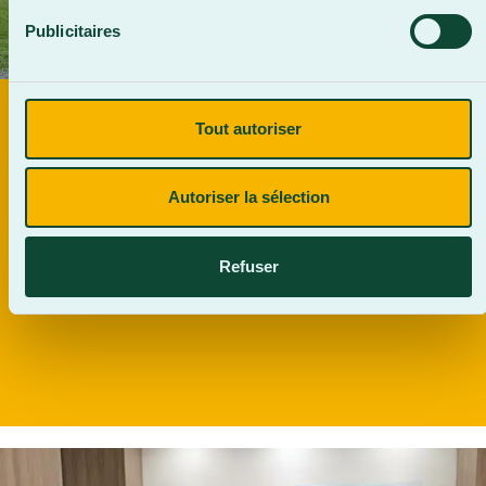
Publicitaires
DÉPÔT D'UN PROJET DE GYMNASE
Tout autoriser
DOUBLE
Autoriser la sélection
En savoir plus
Refuser