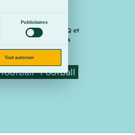
Publicitaires
équipe dans la LHJAAAQ et
es peuvent être inscrites
Tout autoriser
 football
Football