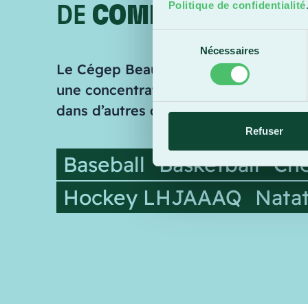
Politique de confidentialité
DE
COMPÉTITIONS
Sélection
Nécessaires
du
Le Cégep Beauce-Appalaches aligne 
consentement
une concentration ringuette. Selon l’
dans d’autres disciplines.
Refuser
Baseball
Basketball
Che
Hockey LHJAAAQ
Nata