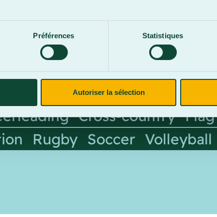
.
Préférences
Statistiques
des équipes compétitives dans le RSEQ, une 
intérêt des étudiants et étudiantes, des équip
Autoriser la sélection
erleading
Cross-country
Flag
tion
Rugby
Soccer
Volleyball