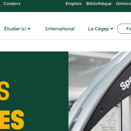
Condors
Emplois
Bibliothèque
Omniv
Étudier ici
International
Le Cégep
Fo
S
ES