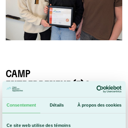
CAMP
ENTREPRENEUR(E)S
EN DEVENIR
Cours la chance de vivre Le Camp
Consentement
Détails
À propos des cookies
Entrepreneurs en Devenir (CEED) de
l’
École d’Entrepreneurship de Beauce
Ce site web utilise des témoins