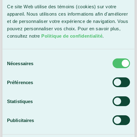
(EEB). Le Cégep et la Fondation du
Ce site Web utilise des témoins (cookies) sur votre
Cégep Beauce-Appalaches offrent une
appareil. Nous utilisons ces informations afin d'améliorer
bourse d’une valeur de 2 150 $ qui
et de personnaliser votre expérience de navigation. Vous
pouvez personnaliser vos choix. Pour en savoir plus,
permettra à un étudiant ou une
consultez notre
Politique de confidentialité
.
étudiante de vivre, pendant cinq jours
consécutifs, l’expérience de ce camp
Sélection
unique au Québec. Seras-tu la personne
Nécessaires
du
retenue?
consentement
Préférences
BOURSE
Statistiques
DE LA FONDATION
La Fondation du Cégep Beauce-
Publicitaires
Appalaches offre la possibilité d’obtenir
une bourse de 300 $ pour un projet