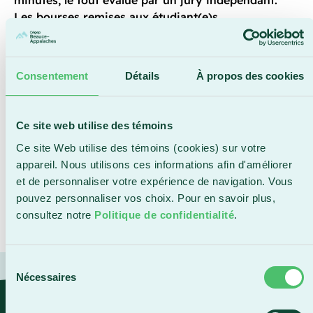
Les bourses remises aux étudiant(e)s
entrepreneur(e)s visent à soutenir le
développement de leur entreprise ou la réalisation
de projets.
Consentement
Détails
À propos des cookies
Depuis plus de 20 ans, le Centre d’entrepreneuriat
CEESG UQAM accompagne les étudiant(e)s et
nouvelles personnes diplômées dans leurs projets
Ce site web utilise des témoins
entrepreneuriaux. Par l’entremise de services-
Ce site Web utilise des témoins (cookies) sur votre
conseils, de ressources et de concours comme
Mon
appareil. Nous utilisons ces informations afin d'améliorer
entreprise
, l’organisme favorise l’émergence d’idées
et de personnaliser votre expérience de navigation. Vous
innovantes et remet chaque année des bourses
pouvez personnaliser vos choix. Pour en savoir plus,
pour appuyer le démarrage ou la croissance
consultez notre
Politique de confidentialité
.
d’entreprises.
Sélection
Nécessaires
du
consentement
« Un projet comme celui d’Arianne