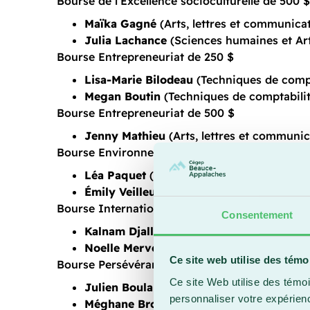
Bourse de l’Excellence socioculturelle de 500 $
Maïka Gagné
(Arts, lettres et communicat
Julia Lachance
(Sciences humaines et Art
Bourse Entrepreneuriat de 250 $
Lisa-Marie Bilodeau
(Techniques de compt
Megan Boutin
(Techniques de comptabilit
Bourse Entrepreneuriat de 500 $
Jenny Mathieu
(Arts, lettres et communic
Bourse Environnementale de 250 $
Léa Paquet
(Techniques d’éducation spéci
Émily Veilleux
(Techniques d’éducation à 
Bourse Internationale de 500 $
Consentement
Kalnam Djallo
(Techniques d’éducation sp
Noelle Merveille Djietcheu
(Techniques de
Ce site web utilise des témo
Bourse Persévérance scolaire de 500 $
Ce site Web utilise des témoi
Julien Boulanger
(Techniques de l’inform
personnaliser votre expérien
Méghane Brochu
(Techniques d’éducation