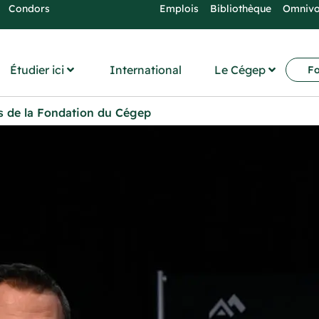
Condors
Emplois
Bibliothèque
Omniv
Étudier ici
International
Le Cégep
Fo
s de la Fondation du Cégep