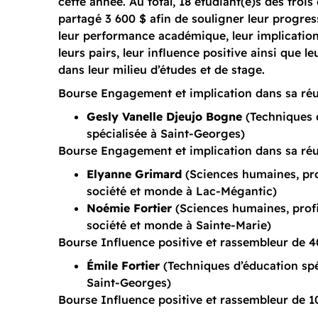
cette année. Au total, 18 étudiant(e)s des troi
partagé 3 600 $ afin de souligner leur progress
leur performance académique, leur implicatio
leurs pairs, leur influence positive ainsi que 
dans leur milieu d’études et de stage.
Bourse Engagement et implication dans sa réu
Gesly Vanelle Djeujo Bogne
(Techniques 
spécialisée à Saint-Georges)
Bourse Engagement et implication dans sa réu
Elyanne Grimard
(Sciences humaines, pro
société et monde à Lac-Mégantic)
Noémie Fortier
(Sciences humaines, prof
société et monde à Sainte-Marie)
Bourse Influence positive et rassembleur de 4
Émile Fortier
(Techniques d’éducation spé
Saint-Georges)
Bourse Influence positive et rassembleur de 1