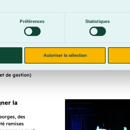
.
érieur)
a nature)
Préférences
Statistiques
ure)
Autoriser la sélection
et de gestion)
EED)
et de gestion)
ner la
eorges, des
été remises