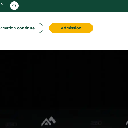
ox
rmation continue
Admission