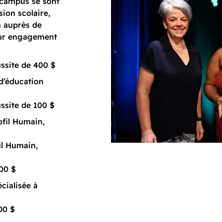
s campus se sont
ion scolaire,
n auprès de
leur engagement
ssite de 400 $
d’éducation
ssite de 100 $
fil Humain,
il Humain,
00 $
cialisée à
00 $