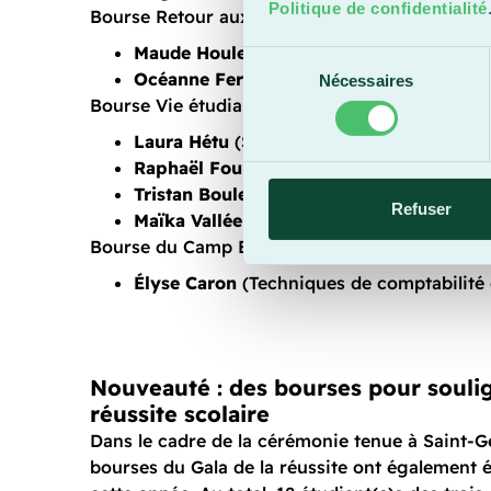
Politique de confidentialité
Bourse Retour aux études de 500 $
Maude Houle
(Techniques de design d’int
Sélection
Océanne Ferland-Guimond
(Sciences de l
Nécessaires
du
Bourse Vie étudiante de 500 $
consentement
Laura Hétu
(Sciences de la nature)
Raphaël Fourrier
(Sciences de la nature)
Tristan Boulet Dubois
(Sciences de la nat
Refuser
Maïka Vallée
(Techniques de comptabilité 
Bourse du Camp Entrepreneurs en Devenir (C
Élyse Caron
(Techniques de comptabilité 
Nouveauté : des bourses pour soulig
réussite scolaire
Dans le cadre de la cérémonie tenue à Saint-G
bourses du Gala de la réussite ont également 