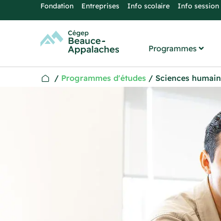
Fondation
Entreprises
Info scolaire
Info session
Programmes
/
Programmes d'études
/
Sciences humain