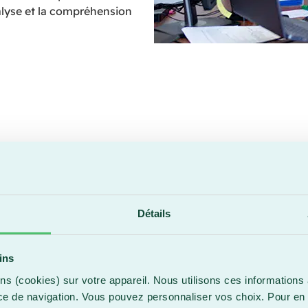
alyse et la compréhension
Détails
 gamme diversifiée d'activités, y compris des cours essent
ins
 réussite
insi que l'étude des comportements économiques dans la s
ns (cookies) sur votre appareil. Nous utilisons ces informations 
ationales dans un contexte de mondialisation, renforçant a
ce de navigation. Vous pouvez personnaliser vos choix. Pour en 
 pour répondre aux défis auxquels notre société est confron
aux du personnel enseignant et du centre de recherche de