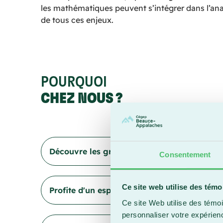
les mathématiques peuvent s’intégrer dans l’an
de tous ces enjeux.
POURQUOI
CHEZ NOUS ?
Découvre les grands défis contemporains
Consentement
À travers ton parcours, tu auras accès à une
Ce site web utilise des témo
Profite d'un espace de travail qui favorise ta
base en comptabilité et en administration, a
Ce site Web utilise des témoi
comprendre la complexité des relations intern
personnaliser votre expérien
éclairée aux débats mondiaux et aux solutions
Grâce au regroupement des classes, des bure