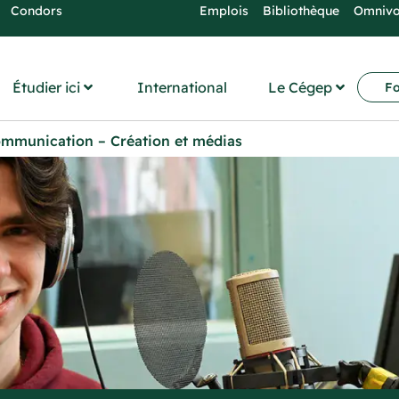
Condors
Emplois
Bibliothèque
Omniv
Étudier ici
International
Le Cégep
Fo
 communication – Création et médias