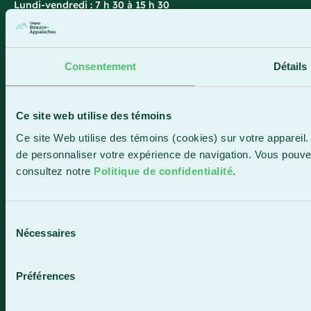
Lundi-vendredi : 7 h 30 à 15 h 30
418 387-8896
Consentement
Détails
Lac-Mégantic
4409, rue Dollard
Ce site web utilise des témoins
Lac-Mégantic (Québec) G6B 3B4
Ce site Web utilise des témoins (cookies) sur votre appareil. 
Horaire de la réception
de personnaliser votre expérience de navigation. Vous pouve
Lundi-vendredi : 8 h à 16 h
consultez notre
Politique de confidentialité
.
819 583-5432
Sélection
Nécessaires
du
consentement
Contactez-nous
Préférences