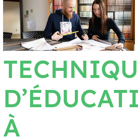
TECHNIQU
D’ÉDUCAT
À