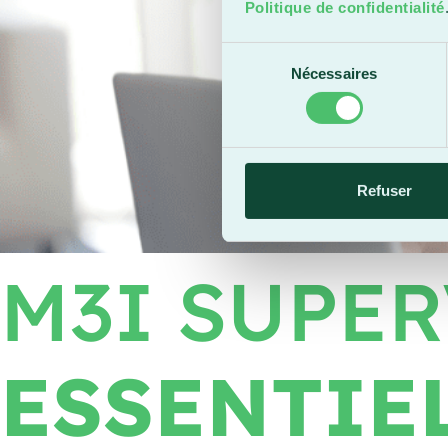
Politique de confidentialité
Sélection
Nécessaires
du
consentement
Refuser
M3I SUPE
ESSENTIE