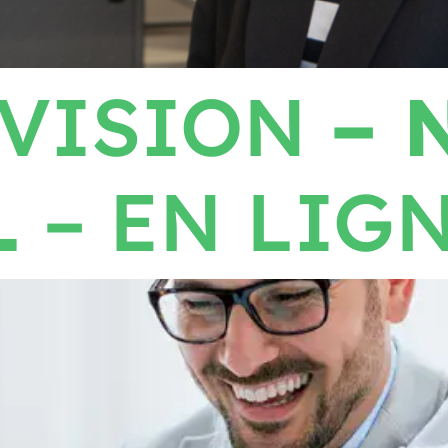
RVISION
– 
L
– EN LIG