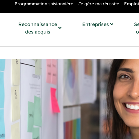
Programmation saisionnière
Je gère ma réussite
Emploi
Reconnaissance
Entreprises
S
des acquis
o