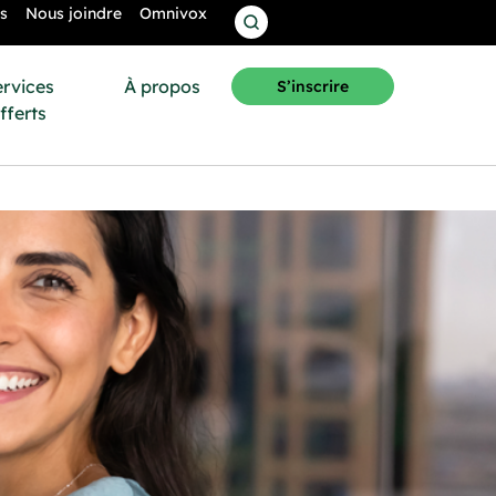
s
Nous joindre
Omnivox
ervices
À propos
S’inscrire
fferts