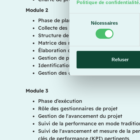
Politique de confidentialité
Module 2
Sélection
Phase de planification du projet et plan d
Nécessaires
du
Collecte des besoins
consentement
Structure de découpage du projet
Matrice des responsabilités
Élaboration de l'échéancier et du budget 
Gestion de projet à l'aide d'un tableau vi
Refuser
Identification et stratégie de gestion des
Gestion des communications
Module 3
Phase d’exécution
Rôle des gestionnaires de projet
Gestion de l'avancement du projet
Suivi de la performance en mode traditio
Suivi de l'avancement et mesure de la pe
clés de performance (KPI) pertinents