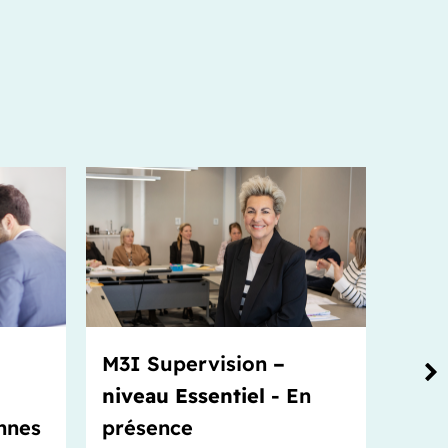
M3I Supervision
–
M3I 
niveau Essentiel
- En
nive
nnes
présence
lign