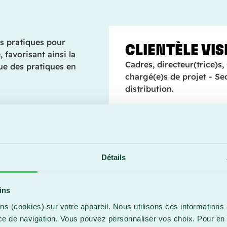
es pratiques pour
CLIENTÈLE VIS
 favorisant ainsi la
Cadres, directeur(trice)s,
nue des pratiques en
chargé(e)s de projet - Sec
distribution.
inition, cycle de vie et
mance d'un projet.
n mode agile et en
Détails
ion du portfolio de
ins
rs
ns (cookies) sur votre appareil. Nous utilisons ces informations 
ce de navigation. Vous pouvez personnaliser vos choix. Pour en 