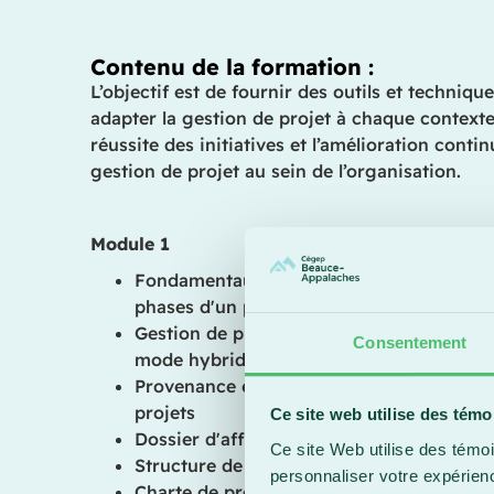
Contenu de la formation :
L’objectif est de fournir des outils et techniqu
adapter la gestion de projet à chaque contexte,
réussite des initiatives et l’amélioration conti
gestion de projet au sein de l’organisation.
Module 1
Fondamentaux de la gestion de projet : déf
phases d'un projet, 8 domaines de perfor
Gestion de projet en mode traditionnel, e
Consentement
mode hybride
Provenance et sélection des projets, gest
projets
Ce site web utilise des témo
Dossier d'affaires et indicateurs financie
Ce site Web utilise des témoi
Structure de gouvernance des projets
personnaliser votre expérien
Charte de projet et parties prenantes