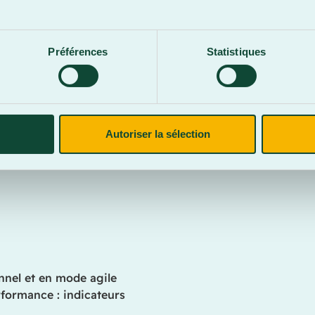
.
e projet
Préférences
Statistiques
du projet
suel des tâches (kanban)
Autoriser la sélection
 risques
nnel et en mode agile
rformance : indicateurs