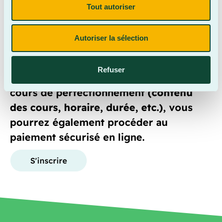
Tout autoriser
Près de 100 formations à découvrir!
Cliquez sur s’inscrire, vous serez alors
Autoriser la sélection
redirigé sur le
portail d’inscription MIA
.
En plus d’y trouver toutes les
Refuser
informations importantes au sujet des
cours de perfectionnement
(contenu
des cours, horaire, durée, etc.)
, vous
pourrez également procéder au
paiement sécurisé en ligne.
S'inscrire