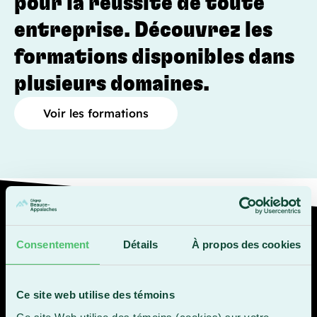
pour la réussite de toute
entreprise. Découvrez les
formations disponibles dans
plusieurs domaines.
Voir les formations
« Nous avions déjà commencé notre
Consentement
Détails
À propos des cookies
virage numérique en 2017, mais il
manquait de gros morceaux à
finaliser dans l'ensemble de nos
Ce site web utilise des témoins
plateformes. Le Parcours de