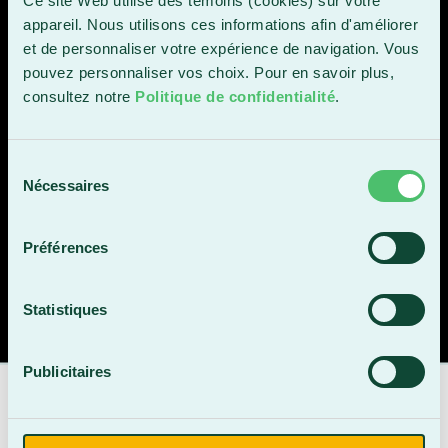
Ce site Web utilise des témoins (cookies) sur votre
formations en marketing Web du
appareil. Nous utilisons ces informations afin d'améliorer
Cégep Beauce-Appalaches nous a
et de personnaliser votre expérience de navigation. Vous
beaucoup aidés dans le
pouvez personnaliser vos choix. Pour en savoir plus,
consultez notre
Politique de confidentialité
.
développement de notre stratégie
numérique. Toute l'équipe a
grandement apprécié le
Sélection
professionnalisme de la formatrice.
Nécessaires
du
Elle a su nous conseiller quant aux
consentement
stratégies à privilégier afin
Préférences
d'atteindre nos objectifs. »
Statistiques
Frédéric Poulin, propriétaire du Complexe La Source.
Publicitaires
INSCRIPTION
EN LIGNE