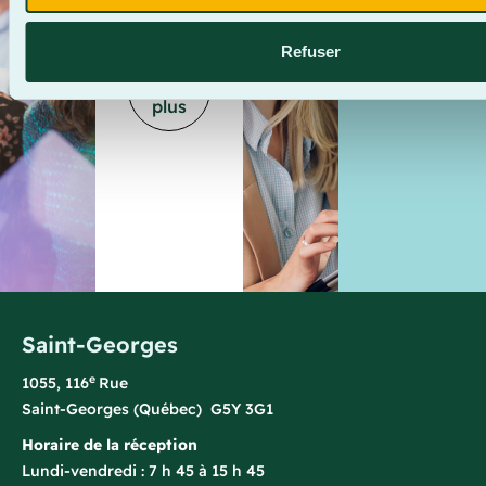
L’INFOLE
RÉUSSITE
Je
Refuser
En
m'inscris
savoir
plus
Saint-Georges
e
1055, 116
Rue
Saint-Georges (Québec) G5Y 3G1
Horaire de la réception
Lundi-vendredi : 7 h 45 à 15 h 45