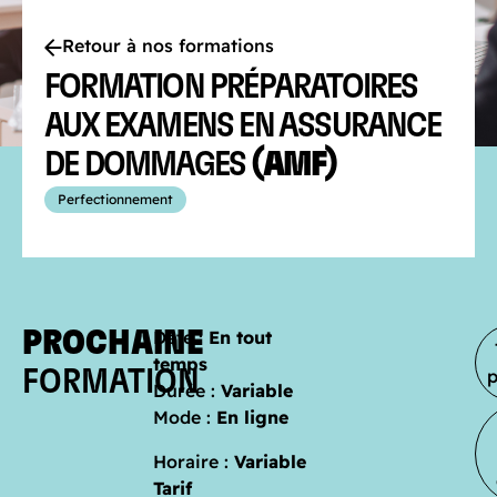
Retour à nos formations
FORMATION PRÉPARATOIRES
AUX EXAMENS EN ASSURANCE
DE DOMMAGES
(AMF)
Perfectionnement
PROCHAINE
Date :
En tout
temps
FORMATION
Durée :
Variable
Mode :
En ligne
Horaire :
Variable
Tarif