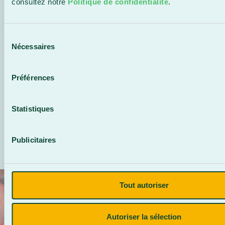
consultez notre
Politique de confidentialité
.
M3I Supervision
– Chef d’équipe
Sélection
Nécessaires
du
Perfectionnement
consentement
Préférences
Statistiques
1
2
3
4
5
6
7
8
9
10
11
12
13
14
15
16
17
18
19
Publicitaires
Tout autoriser
JE
ABONNEM
GÈRE
À
MA
Autoriser la sélection