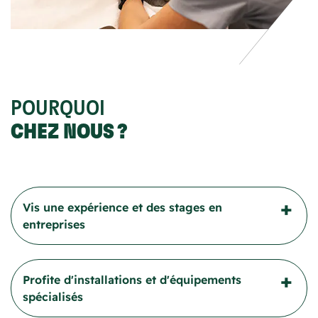
POURQUOI
CHEZ NOUS ?
Vis une expérience et des stages en
entreprises
Tu pourras apprendre en milieu réel dès ta
Profite d'installations et d'équipements
première année (centres de recherche, fermes,
spécialisés
cliniques vétérinaires, refuges). Des visites dans
divers milieux animaliers seront également