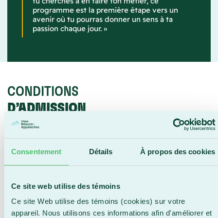
tu cherches à en faire ton métier, ce
programme est la première étape vers un
avenir où tu pourras donner un sens à ta
passion chaque jour. »
CONDITIONS
D’ADMISSION
Conditions générales
Détenir un diplôme d’études secondaires (DES) ou
Consentement
Détails
À propos des cookies
détenir un diplôme d’études professionnelles (DEP) et
avoir réussi les cours suivants :
e
Langue d’enseignement 5
secondaire;
Ce site web utilise des témoins
e
Langue seconde 5
secondaire;
Ce site Web utilise des témoins (cookies) sur votre
e
Mathématique 4
secondaire.
appareil. Nous utilisons ces informations afin d'améliorer et
Conditions spécifiques