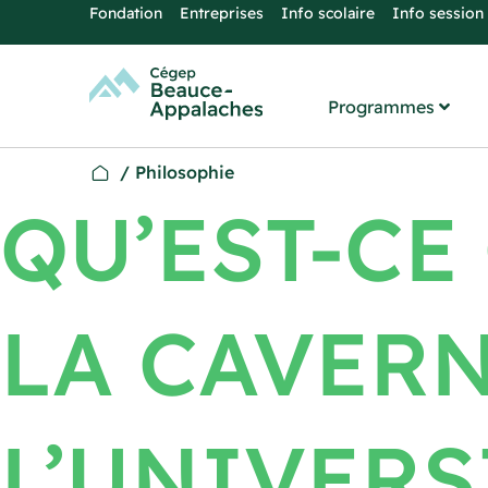
Fondation
Entreprises
Info scolaire
Info session
Programmes
/
Philosophie
QU’EST-CE
LA CAVER
L’UNIVERS