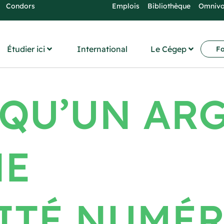
Condors
Emplois
Bibliothèque
Omniv
Étudier ici
International
Le Cégep
Fo
 QU’UN AR
NE
ITÉ NUMÉR