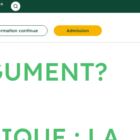
ox
rmation continue
Admission
GUMENT?
IQUE : LA