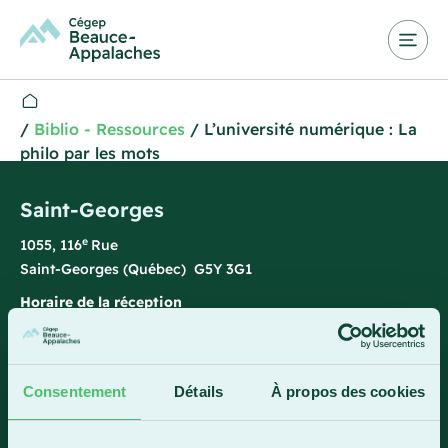
/
Biblio - Ressources
/
L’université numérique : La
philo par les mots
Saint-Georges
e
1055, 116
Rue
Saint-Georges (Québec) G5Y 3G1
Horaire de la réception
Lundi-vendredi : 7 h 45 à 15 h 45
418 228-8896
Consentement
Détails
À propos des cookies
1 800 893-5111