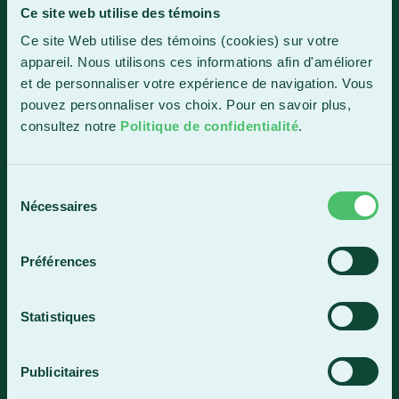
Ce site web utilise des témoins
Sainte-Marie
Ce site Web utilise des témoins (cookies) sur votre
1150, boul. Vachon Nord
appareil. Nous utilisons ces informations afin d'améliorer
Sainte-Marie (Québec) G6E 0R1
et de personnaliser votre expérience de navigation. Vous
Horaire de la réception
pouvez personnaliser vos choix. Pour en savoir plus,
Lundi-vendredi : 7 h 30 à 15 h 30
consultez notre
Politique de confidentialité
.
418 387-8896
Sélection
Nécessaires
du
Lac-Mégantic
consentement
4409, rue Dollard
Préférences
Lac-Mégantic (Québec) G6B 3B4
Horaire de la réception
Statistiques
Lundi-vendredi : 8 h à 16 h
819 583-5432
Publicitaires