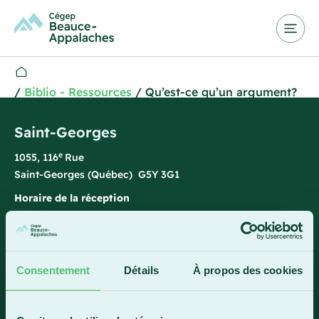
/
Biblio - Ressources
/
Qu’est-ce qu’un argument?
Saint-Georges
e
1055, 116
Rue
Saint-Georges (Québec) G5Y 3G1
Horaire de la réception
Lundi-vendredi : 7 h 45 à 15 h 45
418 228-8896
1 800 893-5111
Consentement
Détails
À propos des cookies
Sainte-Marie