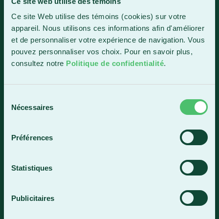
Ce site web utilise des témoins
Ce site Web utilise des témoins (cookies) sur votre
1150, boul. Vachon Nord
appareil. Nous utilisons ces informations afin d'améliorer
Sainte-Marie (Québec) G6E 0R1
et de personnaliser votre expérience de navigation. Vous
Horaire de la réception
pouvez personnaliser vos choix. Pour en savoir plus,
Lundi-vendredi : 7 h 30 à 15 h 30
consultez notre
Politique de confidentialité
.
418 387-8896
Sélection
Nécessaires
du
Lac-Mégantic
consentement
4409, rue Dollard
Préférences
Lac-Mégantic (Québec) G6B 3B4
Horaire de la réception
Statistiques
Lundi-vendredi : 8 h à 16 h
819 583-5432
Publicitaires