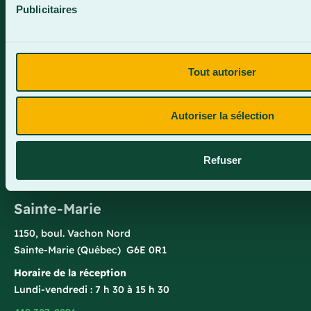
Publicitaires
Saint-Georges
e
1055, 116
Rue
Saint-Georges (Québec) G5Y 3G1
Tout autoriser
Horaire de la réception
Lundi-vendredi : 7 h 45 à 15 h 45
Autoriser la sélection
418 228-8896
1 800 893-5111
Refuser
Sainte-Marie
1150, boul. Vachon Nord
Sainte-Marie (Québec) G6E 0R1
Horaire de la réception
Lundi-vendredi : 7 h 30 à 15 h 30