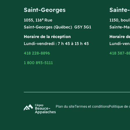
Saint-Georges
Sainte
e
1055, 116
Rue
1150, bou
Saint-Georges (Québec) G5Y 3G1
Sainte-Ma
Horaire de la réception
Horaire de
Lundi-vendredi : 7 h 45 à 15 h 45
Lundi-vend
418 228-8896
418 387-8
1 800 893-5111
Plan du site
Termes et conditions
Politique de 