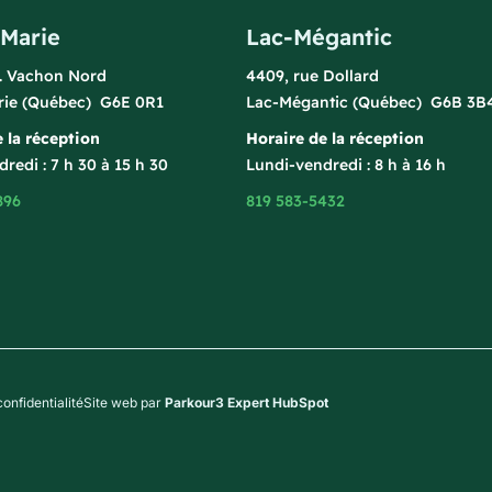
-Marie
Lac-Mégantic
l. Vachon Nord
4409, rue Dollard
rie (Québec) G6E 0R1
Lac-Mégantic (Québec) G6B 3B
 la réception
Horaire de la réception
redi : 7 h 30 à 15 h 30
Lundi-vendredi : 8 h à 16 h
896
819 583-5432
confidentialité
Site web par
Parkour3 Expert HubSpot