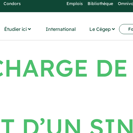
Condors
Emplois
Bibliothèque
Omniv
Étudier ici
International
Le Cégep
Fo
CHARGE DE
T D’UN SI