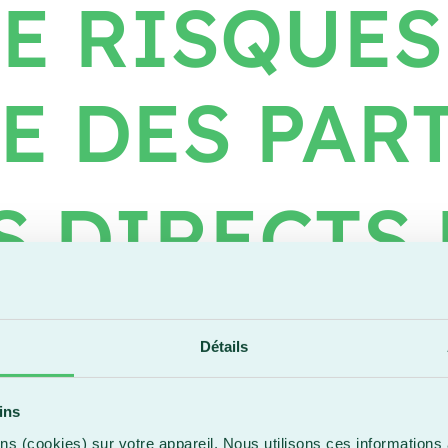
E RISQUES
E DES PAR
 DIRECTS 
 ET PRODU
Détails
NTAIRES
ins
ns (cookies) sur votre appareil. Nous utilisons ces informations 