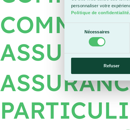
personnaliser votre expérien
COMMUNIC
Politique de confidentialité
Sélection
Nécessaires
du
ASSURANC
consentement
Refuser
ASSURANC
PARTICULI