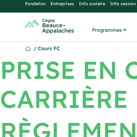
Fondation
Entreprises
Info scolaire
Info session
Programmes
/
Cours FC
PRISE EN 
CARRIÈRE
RÈGLEMEN