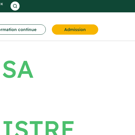
ox
rmation continue
Admission
 SA
NISTRE