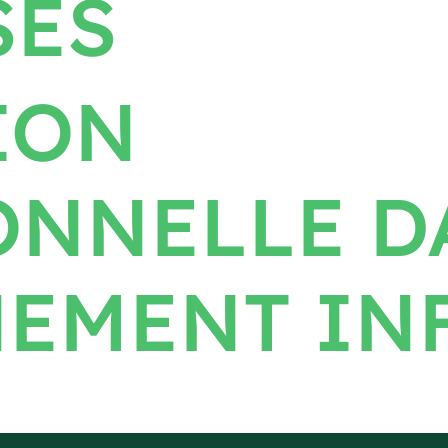
SES
ION
ONNELLE D
EMENT IN