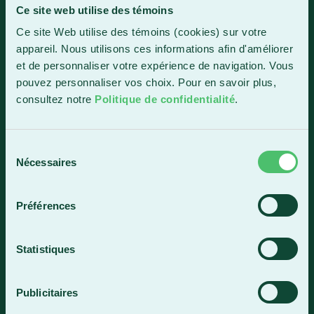
Ce site web utilise des témoins
Sainte-Marie
Ce site Web utilise des témoins (cookies) sur votre
1150, boul. Vachon Nord
appareil. Nous utilisons ces informations afin d'améliorer
Sainte-Marie (Québec) G6E 0R1
et de personnaliser votre expérience de navigation. Vous
Horaire de la réception
pouvez personnaliser vos choix. Pour en savoir plus,
Lundi-vendredi : 7 h 30 à 15 h 30
consultez notre
Politique de confidentialité
.
418 387-8896
Sélection
Nécessaires
du
Lac-Mégantic
consentement
4409, rue Dollard
Préférences
Lac-Mégantic (Québec) G6B 3B4
Horaire de la réception
Statistiques
Lundi-vendredi : 8 h à 16 h
819 583-5432
Publicitaires