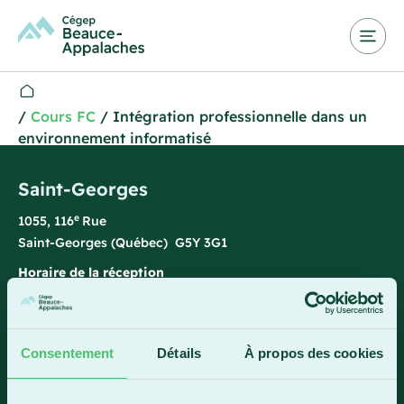
/
Cours FC
/
Intégration professionnelle dans un
environnement informatisé
Saint-Georges
e
1055, 116
Rue
Saint-Georges (Québec) G5Y 3G1
Horaire de la réception
Lundi-vendredi : 7 h 45 à 15 h 45
418 228-8896
Consentement
Détails
À propos des cookies
1 800 893-5111