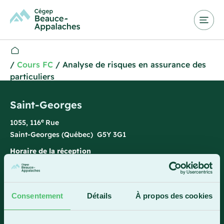
/
Cours FC
/
Analyse de risques en assurance des
particuliers
Saint-Georges
e
1055, 116
Rue
Saint-Georges (Québec) G5Y 3G1
Horaire de la réception
Lundi-vendredi : 7 h 45 à 15 h 45
418 228-8896
Consentement
Détails
À propos des cookies
1 800 893-5111