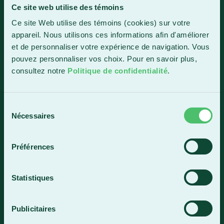
Ce site web utilise des témoins
Sainte-Marie
Ce site Web utilise des témoins (cookies) sur votre
1150, boul. Vachon Nord
appareil. Nous utilisons ces informations afin d'améliorer
Sainte-Marie (Québec) G6E 0R1
et de personnaliser votre expérience de navigation. Vous
Horaire de la réception
pouvez personnaliser vos choix. Pour en savoir plus,
Lundi-vendredi : 7 h 30 à 15 h 30
consultez notre
Politique de confidentialité
.
418 387-8896
Sélection
Nécessaires
du
Lac-Mégantic
consentement
4409, rue Dollard
Préférences
Lac-Mégantic (Québec) G6B 3B4
Horaire de la réception
Statistiques
Lundi-vendredi : 8 h à 16 h
819 583-5432
Publicitaires