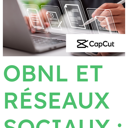
OBNL ET
RÉSEAUX
SOCIAUX :