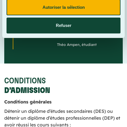
« Grâce à Tremplin DEC, j’ai pu avancer mes
Autoriser la sélection
cours de formation générale, apprendre à
mieux m’organiser et prendre confiance en
mes capacités. En plus, maintenant que j’ai
Refuser
choisi mon programme, mes sessions sont
allégées, et c’est beaucoup moins stressant. »
Théo Ampen, étudiant
CONDITIONS
D’ADMISSION
Conditions générales
Détenir un diplôme d’études secondaires (DES) ou
détenir un diplôme d’études professionnelles (DEP) et
avoir réussi les cours suivants :