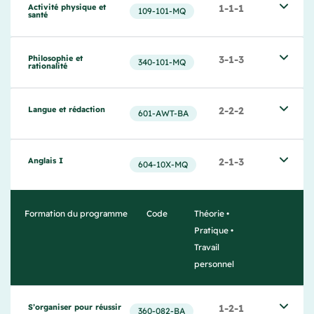
Activité physique et 
1-1-1
109-101-MQ
santé
Philosophie et 
3-1-3
340‐101‐MQ
rationalité
Langue et rédaction
2-2-2
601-AWT-BA
Anglais I
2-1-3
604-10X-MQ
Formation du programme
Code
Théorie •
Pratique •
Travail
personnel
S’organiser pour réussir
1-2-1
360-082-BA