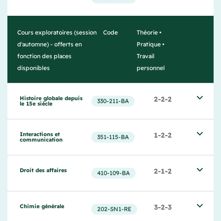
Cours exploratoires (session
Code
Théorie •
d'automne) - offerts en
Pratique •
fonction des places
Travail
disponibles
personnel
Histoire globale depuis 
2-2-2
330-211-BA
le 15e siècle
Interactions et 
1-2-2
351-115-BA
communication
Droit des affaires
2-1-2
410-109-BA
Chimie générale
3-2-3
202-SN1-RE