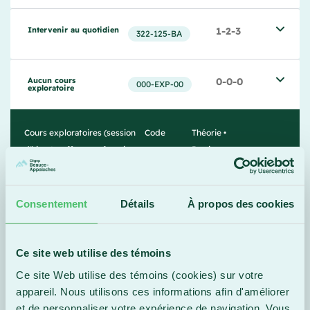
Intervenir au quotidien
1-2-3
322-125-BA
Aucun cours 
0-0-0
000-EXP-00
exploratoire
Cours exploratoires (session
Code
Théorie •
d'hiver) - offerts en fonction
Pratique •
des places disponibles
Travail
personnel
Consentement
Détails
À propos des cookies
Aucun cours 
0-0-0
000-EXP-00
exploratoire
Ce site web utilise des témoins
Ce site Web utilise des témoins (cookies) sur votre
Introduction à la 
2-1-3
350-113-BA
psychologie
appareil. Nous utilisons ces informations afin d'améliorer
et de personnaliser votre expérience de navigation. Vous