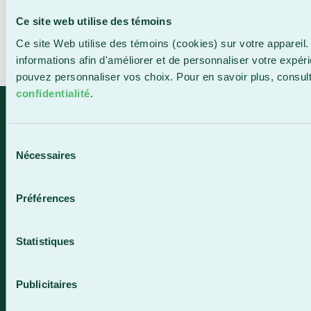
MÂLE
Ce site web utilise des témoins
Ce site Web utilise des témoins (cookies) sur votre appareil.
informations afin d'améliorer et de personnaliser votre expér
Next
→
pouvez personnaliser vos choix. Pour en savoir plus, consul
confidentialité
.
Saint-Georges
Sélection
e
1055, 116
Rue
Nécessaires
du
Saint-Georges (Québec) G5Y 3G1
consentement
Horaire de la réception
Préférences
Lundi-vendredi : 7 h 45 à 15 h 45
418 228-8896
Statistiques
1 800 893-5111
Publicitaires
Sainte-Marie