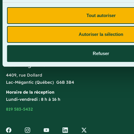
1150, boul. Vachon Nord
Sainte-Marie (Québec) G6E 0R1
Tout autoriser
Horaire de la réception
Lundi-vendredi : 7 h 30 à 15 h 30
Autoriser la sélection
418 387-8896
Refuser
Lac-Mégantic
4409, rue Dollard
Lac-Mégantic (Québec) G6B 3B4
Horaire de la réception
Lundi-vendredi : 8 h à 16 h
819 583-5432