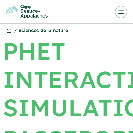
/
Sciences de la nature
PHET
INTERACT
SIMULATI