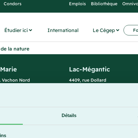
Condors
Emplois
Bibliothèque
Omniv
Étudier ici
International
Le Cégep
Fo
de la nature
-Marie
Lac-Mégantic
l. Vachon Nord
4409, rue Dollard
rie (Québec) G6E 0R1
Lac-Mégantic (Québec) G6B 3B
 la réception
Horaire de la réception
redi : 7 h 30 à 15 h 30
Lundi-vendredi : 8 h à 16 h
896
819 583-5432
Détails
ins