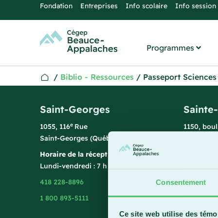
Fondation
Entreprises
Info scolaire
Info session
Programmes
/
Biblio - Ressources
/
Passeport Sciences 
Saint-Georges
Sainte
e
1055, 116
Rue
1150, bou
Saint-Georges (Québec) G5Y 3G1
Sainte-Ma
Horaire de la réception
Horaire de
Lundi-vendredi : 7 h 45 à 15 h 45
Lundi-vend
418 228-8896
418 387-8
Consentement
1 800 893-5111
Ce site web utilise des témo