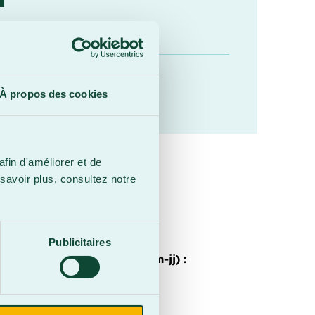
 J Turmel inc
Stéphanie Turmel
 :
À propos des cookies
mel.com
afin d'améliorer et de
savoir plus, consultez notre
Publicitaires
Date d'expiration (aaaa-mm-jj) :
2026-12-31