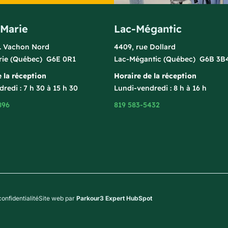
-Marie
Lac-Mégantic
l. Vachon Nord
4409, rue Dollard
rie (Québec) G6E 0R1
Lac-Mégantic (Québec) G6B 3B
 la réception
Horaire de la réception
redi : 7 h 30 à 15 h 30
Lundi-vendredi : 8 h à 16 h
896
819 583-5432
confidentialité
Site web par
Parkour3 Expert HubSpot