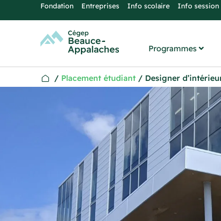
Fondation
Entreprises
Info scolaire
Info session
Programmes
/
Placement étudiant
/
Designer d’intérieu