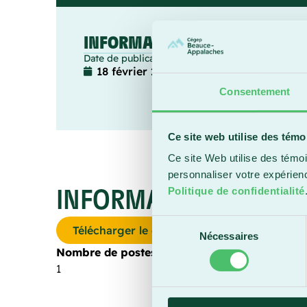
INFORMATIONS PRINCIPALES
Date de publication :
18 février 2026
Consentement
Ce site web utilise des témo
Ce site Web utilise des témoi
personnaliser votre expérien
Politique de confidentialité
INFORMATION ADDITI
Sélection
Télécharger le descriptif
Nécessaires
du
Nombre de postes à combler
:
consentement
1