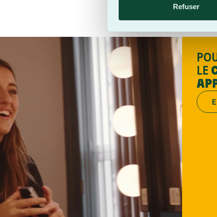
Refuser
POU
LE
AP
E