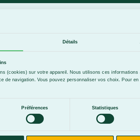
COORDONNÉES
Renov
Nom de l’entreprise :
Nom de la personne contact
Détails
info@renovjtur
Courriel :
ins
ns (cookies) sur votre appareil. Nous utilisons ces informations 
ce de navigation. Vous pouvez personnaliser vos choix. Pour en 
.
ONNELLES
Préférences
Statistiques