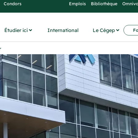
Condors
Emplois
Bibliothèque
Omniv
Étudier ici
International
Le Cégep
Fo
r