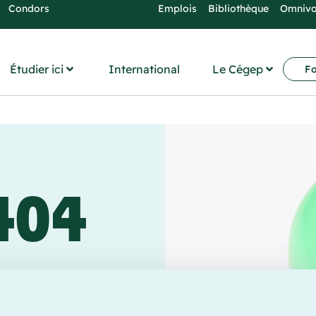
Condors
Emplois
Bibliothèque
Omniv
Étudier ici
International
Le Cégep
Fo
404
ez est