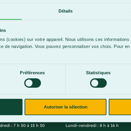
Détails
ins
ns (cookies) sur votre appareil. Nous utilisons ces informations 
ce de navigation. Vous pouvez personnaliser vos choix. Pour en 
.
Préférences
Statistiques
-Marie
Lac-Mégantic
l. Vachon Nord
4409, rue Dollard
Autoriser la sélection
rie (Québec) G6E 0R1
Lac-Mégantic (Québec) G6B 3B
 la réception
Horaire de la réception
redi : 7 h 30 à 15 h 30
Lundi-vendredi : 8 h à 16 h