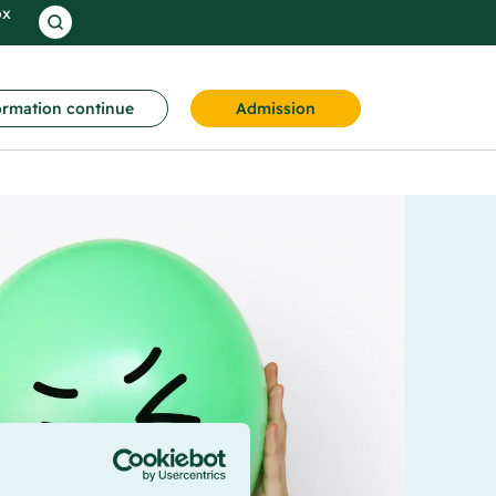
ox
rmation continue
Admission