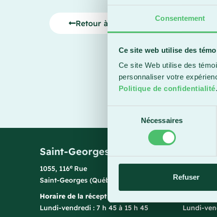
Consentement
Retour à l'accueil
Ce site web utilise des témo
Ce site Web utilise des témoi
personnaliser votre expérien
Politique de confidentialité
Sélection
Nécessaires
du
consentement
Saint-Georges
Sainte
e
1055, 116
Rue
1150, bou
Refuser
Saint-Georges (Québec) G5Y 3G1
Sainte-Ma
Horaire de la réception
Horaire de
Lundi-vendredi : 7 h 45 à 15 h 45
Lundi-vend