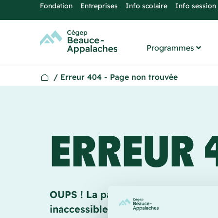
Fondation
Entreprises
Info scolaire
Info session
Programmes
/
Erreur 404 - Page non trouvée
ERREUR 
OUPS ! La page que vous recherch
inaccessible, ou n’existe plus…