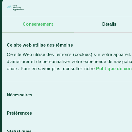
418 387-8896
Consentement
Détails
Lac-Mégantic
4409, rue Dollard
Ce site web utilise des témoins
Lac-Mégantic (Québec) G6B 3B4
Ce site Web utilise des témoins (cookies) sur votre appareil.
Horaire de la réception
d'améliorer et de personnaliser votre expérience de navigat
Lundi-vendredi : 8 h à 16 h
choix. Pour en savoir plus, consultez notre
Politique de conf
819 583-5432
Sélection
Nécessaires
du
consentement
Contactez-nous
Préférences
Statistiques