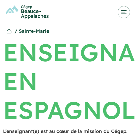
/
Sainte-Marie
ENSEIGNA
EN
ESPAGNOL
L’enseignant(e) est au cœur de la mission du Cégep.