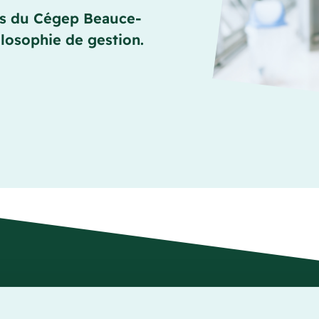
lles du Cégep Beauce-
ilosophie de gestion.
administration indique à une communauté une
conduite afin d’atteindre un but. Une politiqu