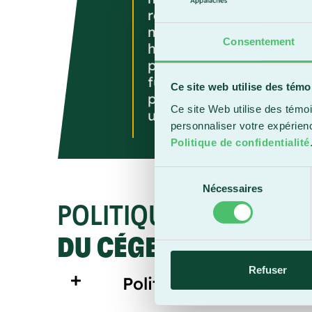
reflète également une p
matière de service à la 
Consentement
humaines, etc. Elle énon
promotion de la langue f
fumeurs. Pour terminer, 
Ce site web utilise des témo
présente une conduite (
Ce site Web utilise des témoi
un but précis.
personnaliser votre expérien
Politique de confidentialité
Sélection
Nécessaires
du
consentement
POLITIQUES
DU CÉGEP
Refuser
Politiques institutionne