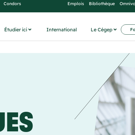
Condors
Emplois
Bibliothèque
Omniv
Étudier ici
International
Le Cégep
Fo
UES