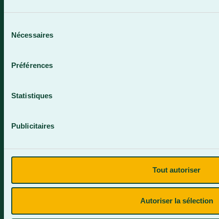
819 583-5432
Sélection
Nécessaires
du
consentement
Préférences
Contactez-nous
Statistiques
Publicitaires
Plan du site
Tout autoriser
Termes et conditions
Politique de confidentialité
Autoriser la sélection