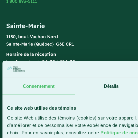
1 800 893-5111
Sainte-Marie
1150, boul. Vachon Nord
Sainte-Marie (Québec) G6E 0R1
Horaire de la réception
Lundi-vendredi : 7 h 30 à 15 h 30
418 387-8896
Consentement
Détails
Lac-Mégantic
4409, rue Dollard
Ce site web utilise des témoins
Lac-Mégantic (Québec) G6B 3B4
Ce site Web utilise des témoins (cookies) sur votre appareil.
Horaire de la réception
d'améliorer et de personnaliser votre expérience de navigat
Lundi-vendredi : 8 h à 16 h
choix. Pour en savoir plus, consultez notre
Politique de conf