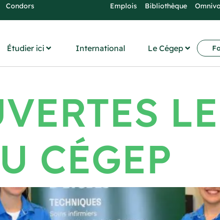
Condors
Emplois
Bibliothèque
Omniv
Étudier ici
International
Le Cégep
Fo
VERTES LE
AU CÉGEP