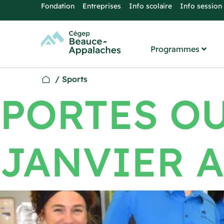
Fondation
Entreprises
Info scolaire
Info session
Programmes
/
Sports
PORTES OU
JANVIER 