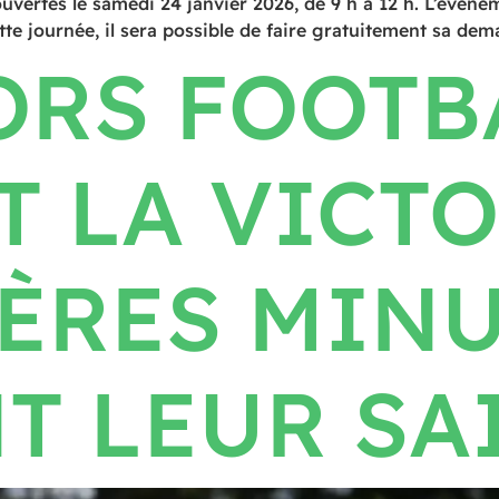
vertes le samedi 24 janvier 2026, de 9 h à 12 h. L’évén
te journée, il sera possible de faire gratuitement sa de
ORS FOOTB
 LA VICTO
ÈRES MINU
T LEUR SA