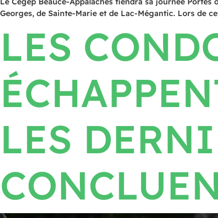
Le Cégep Beauce-Appalaches tiendra sa journée Portes ou
Georges, de Sainte-Marie et de Lac-Mégantic. Lors de cet
LES COND
ÉCHAPPENT
LES DERNI
CONCLUEN