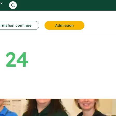
ox
rmation continue
Admission
 24