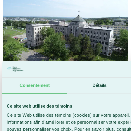
Grâce à un partenariat entre le Cégep Beauce-
Appalaches et le Centre d’aide aux entreprises
Consentement
Détails
Beauce-Chaudière (CAE), les entreprises de la région
auront accès à deux formations en développement
durable qui s’inscrivent dans une nouvelle tendance
Ce site web utilise des témoins
visant à optimiser la croissance des entreprises tout
Ce site Web utilise des témoins (cookies) sur votre appareil.
en respectant l’environnement. Offertes en ligne, ces
informations afin d'améliorer et de personnaliser votre expér
formations représentent une première du genre en
pouvez personnaliser vos choix. Pour en savoir plus, consul