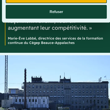
occasion unique pour les entreprises
beauceronnes de s'aligner sur les
Refuser
pratiques économiques durables qui
façonnent l'avenir, tout en
augmentant leur compétitivité. »
Marie-Ève Labbé, directrice des services de la formation
continue du Cégep Beauce-Appalaches