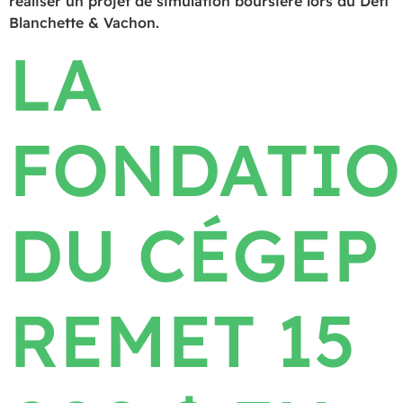
réaliser un projet de simulation boursière lors du Défi
Blanchette & Vachon.
LA
FONDATI
DU CÉGEP
REMET 15