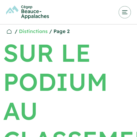
/
Distinctions
/
Page 2
SUR LE
PODIUM
AU