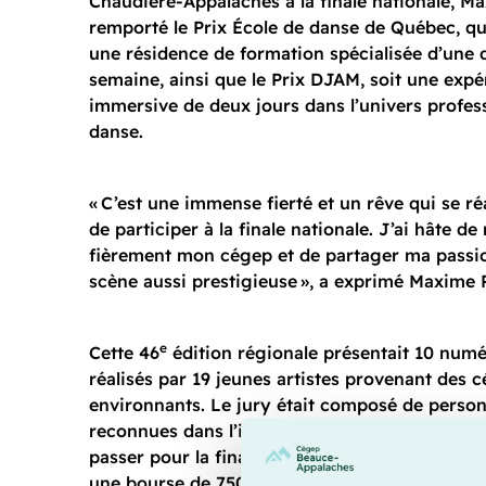
Chaudière-Appalaches à la finale nationale, M
remporté le Prix École de danse de Québec, qu
une résidence de formation spécialisée d’une 
semaine, ainsi que le Prix DJAM, soit une expé
immersive de deux jours dans l’univers profess
danse.
« C’est une immense fierté et un rêve qui se ré
de participer à la finale nationale. J’ai hâte de
fièrement mon cégep et de partager ma passi
scène aussi prestigieuse », a exprimé Maxime 
e
Cette 46
édition régionale présentait 10 numé
réalisés par 19 jeunes artistes provenant des 
environnants. Le jury était composé de person
reconnues dans l’industrie culturelle. En plus d
passer pour la finale nationale, le lauréat bea
une bourse de 750 $.