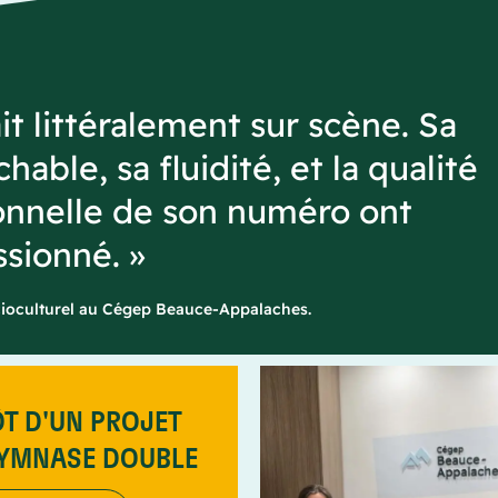
t littéralement sur scène. Sa
able, sa fluidité, et la qualité
onnelle de son numéro ont
sionné. »
cioculturel au Cégep Beauce-Appalaches.
T D'UN PROJET
GYMNASE DOUBLE