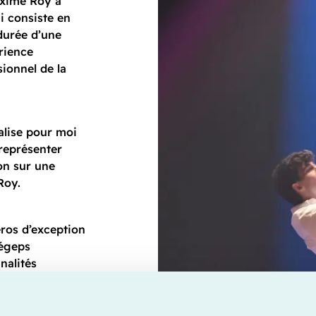
axime Roy a
i consiste en
durée d’une
rience
ionnel de la
alise pour moi
 représenter
on sur une
Roy.
ros d’exception
cégeps
nalités
e son laissez-
uceron a reçu