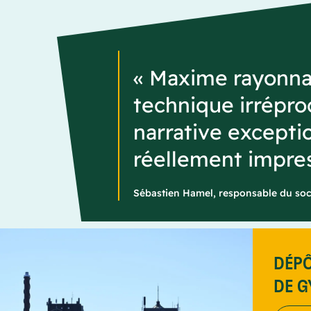
« Maxime rayonnai
technique irréproch
narrative excepti
réellement impres
Sébastien Hamel, responsable du so
DÉPÔ
DE 