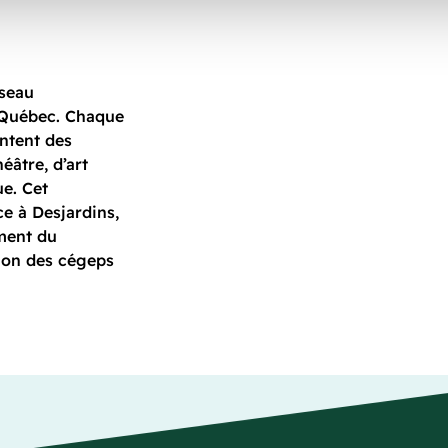
éseau
u Québec. Chaque
entent des
éâtre, d’art
ue. Cet
e à Desjardins,
ment du
tion des cégeps