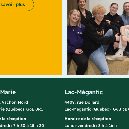
 savoir plus
-Marie
Lac-Mégantic
l. Vachon Nord
4409, rue Dollard
rie (Québec) G6E 0R1
Lac-Mégantic (Québec) G6B 3B
 la réception
Horaire de la réception
redi : 7 h 30 à 15 h 30
Lundi-vendredi : 8 h à 16 h