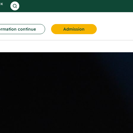
ox
rmation continue
Admission