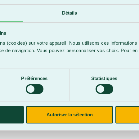
Détails
k Verreault-
ationale
ins
il prochain. La
aches au volet
ns (cookies) sur votre appareil. Nous utilisons ces informations 
de la scène du
ce de navigation. Vous pouvez personnaliser vos choix. Pour en 
c Rachel
.
Préférences
Statistiques
Autoriser la sélection