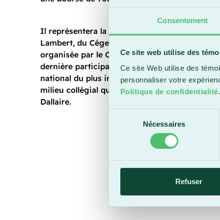
Consentement
Il représentera la région en compagnie d’Aïsha
Lambert, du Cégep de Sainte-Foy, lors de la n
Ce site web utilise des témo
organisée par le Cégep de Valleyfield le 26 avr
dernière participation du Cégep Beauce-Appal
Ce site Web utilise des témoi
national du plus important concours des arts 
personnaliser votre expérien
milieu collégial québécois remonte à 2023 ave
Politique de confidentialité
Dallaire.
Sélection
Nécessaires
du
consentement
Refuser