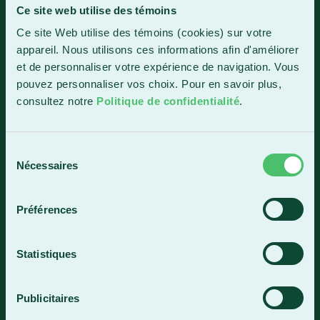
Ce site web utilise des témoins
Sainte-Marie
Ce site Web utilise des témoins (cookies) sur votre
1150, boul. Vachon Nord
appareil. Nous utilisons ces informations afin d'améliorer
Sainte-Marie (Québec) G6E 0R1
et de personnaliser votre expérience de navigation. Vous
Horaire de la réception
pouvez personnaliser vos choix. Pour en savoir plus,
Lundi-vendredi : 7 h 30 à 15 h 30
consultez notre
Politique de confidentialité
.
418 387-8896
Sélection
Nécessaires
du
Lac-Mégantic
consentement
4409, rue Dollard
Préférences
Lac-Mégantic (Québec) G6B 3B4
Horaire de la réception
Statistiques
Lundi-vendredi : 8 h à 16 h
819 583-5432
Publicitaires