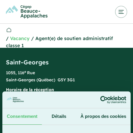
/
Vacancy
/
Agent(e) de soutien administratif
classe 1
Saint-Georges
e
1055, 116
Rue
Saint-Georges (Québec) G5Y 3G1
Horaire de la réception
Lundi-vendredi : 7 h 45 à 15 h 45
418 228-8896
Consentement
Détails
À propos des cookies
1 800 893-5111