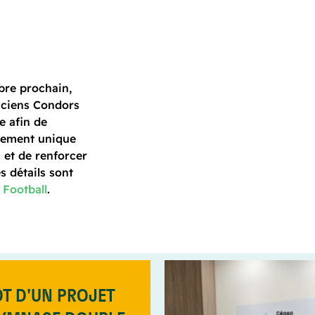
bre prochain,
nciens Condors
e afin de
énement unique
et de renforcer
s détails sont
Football
.
T D'UN PROJET