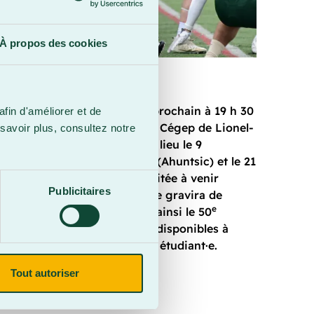
À propos des cookies
 sera donné le 2 septembre prochain à 19 h 30
afin d'améliorer et de
ipe beauceronne affrontera le Cégep de Lionel-
savoir plus, consultez notre
res matchs à domicile auront lieu le 9
s-Rivières), le 30 septembre (Ahuntsic) et le 21
ooke). La population est invitée à venir
Publicitaires
uipe championne alors qu’elle gravira de
e
s en division 2, marquant ainsi le 50
s Condors. Les billets seront disponibles à
 de 10 $ par adulte et 5 $ par étudiant·e.
Tout autoriser