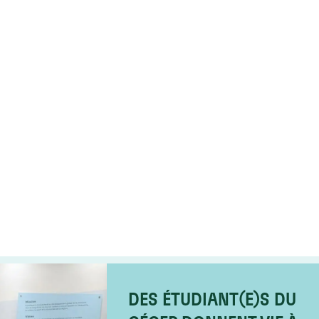
DES ÉTUDIANT(E)S DU