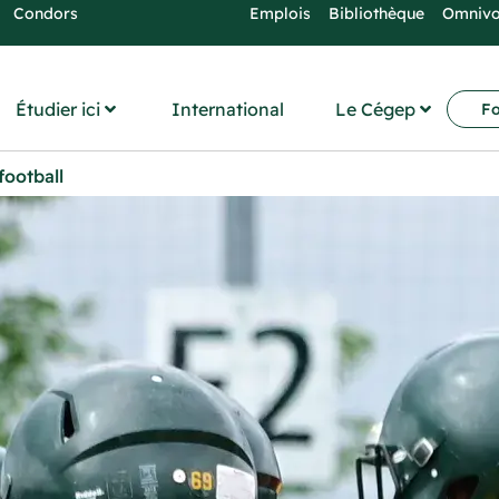
Condors
Emplois
Bibliothèque
Omniv
Étudier ici
International
Le Cégep
Fo
football