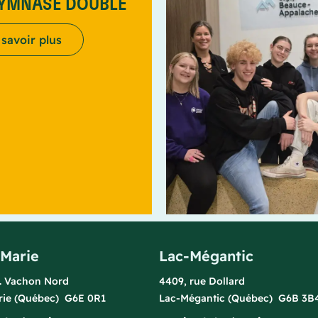
GYMNASE DOUBLE
 savoir plus
-Marie
Lac-Mégantic
l. Vachon Nord
4409, rue Dollard
rie (Québec) G6E 0R1
Lac-Mégantic (Québec) G6B 3B