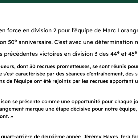
n force en division 2 pour l’équipe de Marc Loranger
e
son 50
anniversaire. C’est avec une détermination r
e
e
rs précédentes victoires en division 3 des 44
et 45
 joueurs, dont 30 recrues prometteuses, se sont réunis pou
e s’est caractérisée par des séances d’entraînement, des 
ns de l’équipe ont été rejoints par les recrues apportant 
 saison se présente comme une opportunité pour chaque j
hangement marque une étape décisive pour notre équipe, aj
ont. »
le quart-arrière de deuxième année, Jérémy Hayes, fera fac