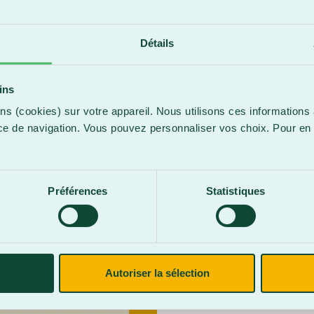
Détails
ins
Le coup d’envoi
ns (cookies) sur votre appareil. Nous utilisons ces informations 
alors que l’équ
ce de navigation. Vous pouvez personnaliser vos choix. Pour en 
Groulx. Les aut
.
septembre (Troi
octobre (Sherbr
Préférences
Statistiques
soutenir son éq
nouveaux sommet
anniversaire de
l’entrée au coût
Autoriser la sélection