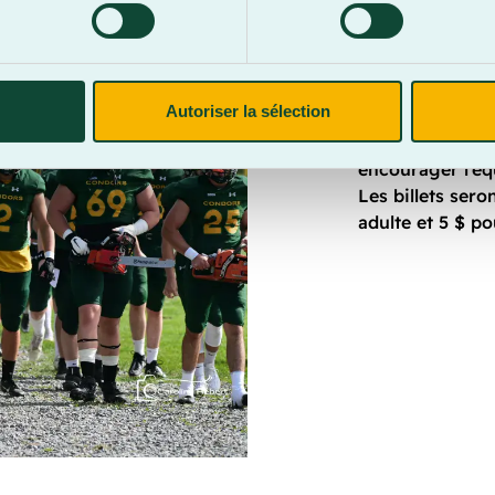
Dernière cha
domicile en 
Les Condors jou
Autoriser la sélection
octobre à 19 h 
Sherbrooke. La 
encourager l’éq
Les billets sero
adulte et 5 $ po