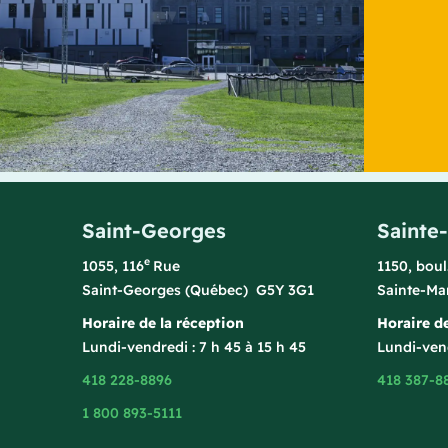
Saint-Georges
Sainte
e
1055, 116
Rue
1150, bou
Saint-Georges (Québec) G5Y 3G1
Sainte-Ma
Horaire de la réception
Horaire de
Lundi-vendredi : 7 h 45 à 15 h 45
Lundi-vend
418 228-8896
418 387-8
1 800 893-5111