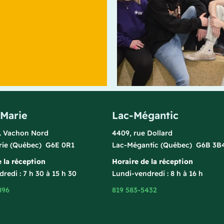
-Marie
Lac-Mégantic
l. Vachon Nord
4409, rue Dollard
rie (Québec) G6E 0R1
Lac-Mégantic (Québec) G6B 3B
 la réception
Horaire de la réception
redi : 7 h 30 à 15 h 30
Lundi-vendredi : 8 h à 16 h
896
819 583-5432