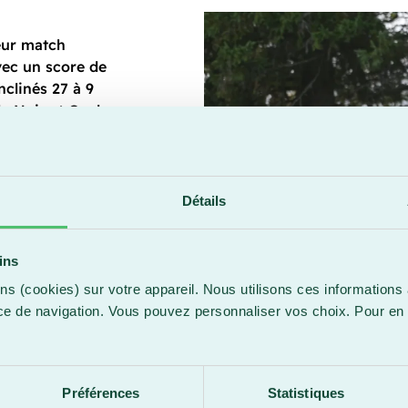
eur match
vec un score de
nclinés 27 à 9
e Noir et Or de
 Faucons du
e de 35 à 21.
Détails
ins
ns (cookies) sur votre appareil. Nous utilisons ces informations 
ce de navigation. Vous pouvez personnaliser vos choix. Pour en 
.
Préférences
Statistiques