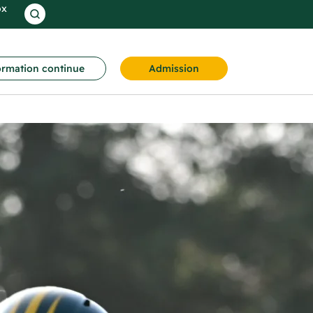
ox
rmation continue
Admission