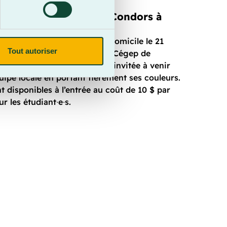
nce de voir jouer les Condors à
saison régulière
eront leur dernier match à domicile le 21
Tout autoriser
30 contre Les Volontaires du Cégep de
population beauceronne est invitée à venir
uipe locale en portant fièrement ses couleurs.
nt disponibles à l’entrée au coût de 10 $ par
ur les étudiant∙e∙s.