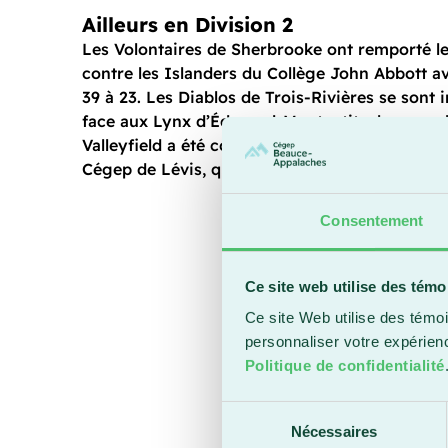
Ailleurs en Division 2
Les Volontaires de Sherbrooke ont remporté l
contre les Islanders du Collège John Abbott a
39 à 23. Les Diablos de Trois-Rivières se sont i
face aux Lynx d’Édouard-Montpetit, alors que l
Valleyfield a été contraint à la défaite par les
Cégep de Lévis, qui l’ont emporté avec un scor
Consentement
Ce site web utilise des témo
Ce site Web utilise des témoi
personnaliser votre expérien
Politique de confidentialité
Sélection
Nécessaires
du