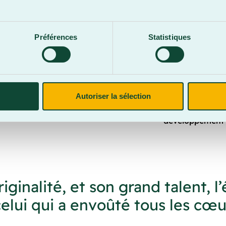
possibles et im
.
porte-paroles, pa
totale ! », a la
Préférences
Statistiques
Après le specta
rencontrer chaq
constructives, s
d’amélioration 
Autoriser la sélection
s’inscrit plein
développement a
riginalité, et son grand talent, 
elui qui a envoûté tous les cœur