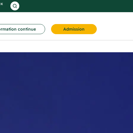
ox
rmation continue
Admission