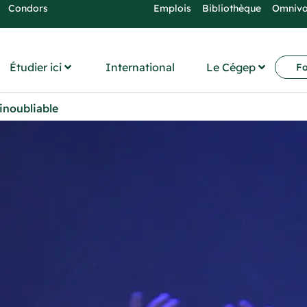
Condors
Emplois
Bibliothèque
Omniv
Étudier ici
International
Le Cégep
Fo
inoubliable