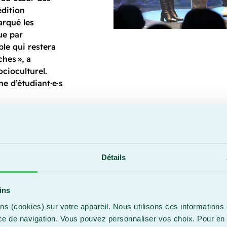
dition
arqué les
ue par
le qui restera
hes », a
cioculturel.
e d’étudiant·e·s
Un retour s
Le groupe
Noir
Détails
une prestation
concours. Leur 
ins
Appalaches a su
a chaleureuseme
ns (cookies) sur votre appareil. Nous utilisons ces informations 
leurs premiers 
ce de navigation. Vous pouvez personnaliser vos choix. Pour en 