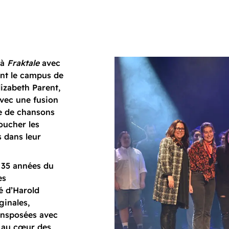
 à
Fraktale
avec
ant le campus de
izabeth Parent,
Avec une fusion
ge de chansons
oucher les
s dans leur
s 35 années du
es
té d’Harold
ginales,
ransposées avec
c au cœur des