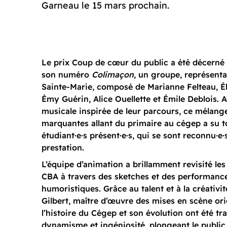
Garneau le 15 mars prochain.
Le prix Coup de cœur du public a été décerné
son numéro
Colimaçon
, un groupe, représent
Sainte-Marie, composé de Marianne Felteau, Él
Émy Guérin, Alice Ouellette et Émile Deblois. 
musicale inspirée de leur parcours, ce mélan
marquantes allant du primaire au cégep a su t
étudiant·e·s présent·e·s, qui se sont reconnu·e·
prestation.
L’équipe d’animation a brillamment revisité le
CBA à travers des sketches et des performanc
humoristiques. Grâce au talent et à la créativi
Gilbert, maître d’œuvre des mises en scène ori
l’histoire du Cégep et son évolution ont été t
dynamisme et ingéniosité, plongeant le publi