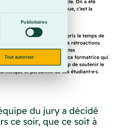
possibles à Cégeps en spectacle. On a été
rticipants, juges, et là, on joue, c’est la
ncé Jean-François Dubé.
Publicitaires
cle, les membres du jury ont pris le temps de
ue artiste pour leur offrir des rétroactions
oulignant les forces et les pistes
de leur numéro. Une expérience formatrice qui
Tout autoriser
ement dans la mission du Cégep de soutenir le
rtistique et personnel de ses étudiant·e·s.
l’équipe du jury a décidé
s ce soir, que ce soit à