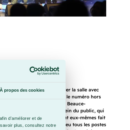
ur scène remarqué
 Silence
a également fait vibrer la salle avec
À propos des cookies
 généreuse et énergique pour le numéro hors
retour sur la scène du Cégep Beauce-
scité une forte émotion au sein du public, qui
nt accueilli ces artistes ayant eux-mêmes fait
afin d'améliorer et de
pas au Cégep en 1993. « On a eu tous les postes
savoir plus, consultez notre