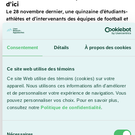
d’ici
Le 28 novembre dernier, une quinzaine d’étudiants-
athlètes et d’intervenants des équipes de football et
de hockey, ont participé chez Moisson Beauce à la
préparation de 2 600 boîtes de denrées pour le
temps des Fêtes. Celles-ci seront distribuées dans
les six MRC desservies par l’organisme. Pour les
Consentement
Détails
À propos des cookies
jeunes athlètes, cette activité annuelle de bénévolat
représente une occasion concrète de soutenir une
cause régionale qui leur tient à cœur et d’incarner
Ce site web utilise des témoins
les valeurs de solidarité propres aux Condors.
Ce site Web utilise des témoins (cookies) sur votre
appareil. Nous utilisons ces informations afin d'améliorer
« Un geste à la fois, nous contribuons à éclairer le
et de personnaliser votre expérience de navigation. Vous
temps des Fêtes des personnes vivant de
pouvez personnaliser vos choix. Pour en savoir plus,
l’insécurité alimentaire. Cet élan de solidarité et de
consultez notre
Politique de confidentialité
.
générosité s’inscrit pleinement dans notre volonté
de favoriser le bien-être, l’implication et
l’épanouissement de tous les membres de notre
Sélection
communauté collégiale. Je suis profondément
Nécessaires