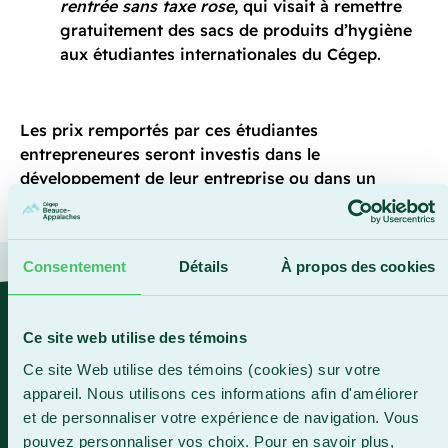
rentrée sans taxe rose
, qui visait à remettre
gratuitement des sacs de produits d’hygiène
aux étudiantes internationales du Cégep.
Les prix remportés par ces étudiantes
entrepreneures seront investis dans le
développement de leur entreprise ou dans un
nouveau projet entrepreneurial.
Consentement
Détails
À propos des cookies
« Nous sommes très fiers de ces
Ce site web utilise des témoins
trois étudiantes qui sont de
Ce site Web utilise des témoins (cookies) sur votre
véritables ambassadrices de
appareil. Nous utilisons ces informations afin d'améliorer
l’entrepreneuriat au sein du Cégep
et de personnaliser votre expérience de navigation. Vous
Beauce-Appalaches, souligne Jean-
pouvez personnaliser vos choix. Pour en savoir plus,