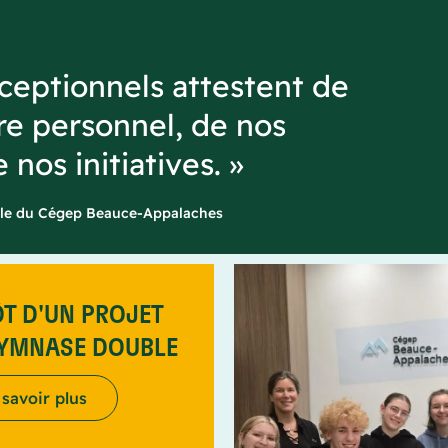
xceptionnels attestent de
tre personnel, de nos
nos initiatives. »
rale du Cégep Beauce-Appalaches
T D'UN PROJET
GYMNASE DOUBLE
 savoir plus