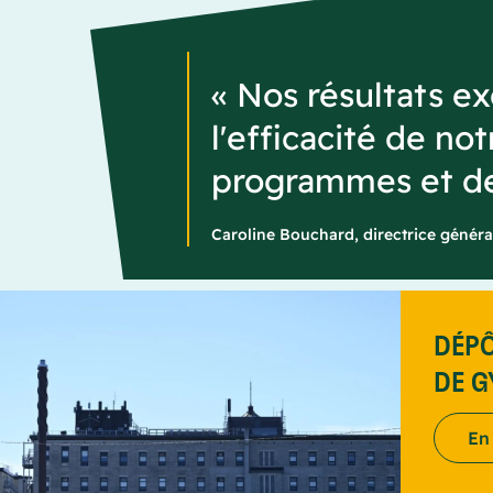
« Nos résultats e
l'efficacité de no
programmes et de 
Caroline Bouchard, directrice géné
DÉPÔ
DE 
En