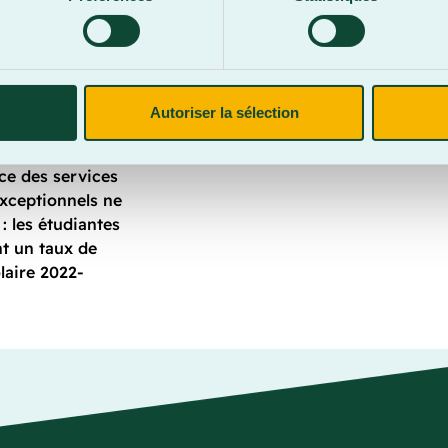
ue par son
dapté pour les
 mesures de
Autoriser la sélection
site et la
nt toute la
ice des services
exceptionnels ne
 : les étudiantes
nt un taux de
laire 2022-