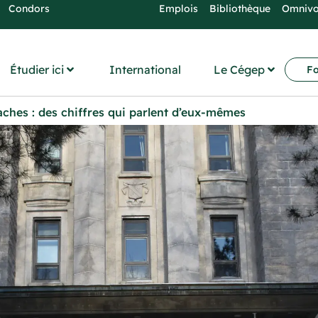
Condors
Emplois
Bibliothèque
Omniv
Étudier ici
International
Le Cégep
Fo
ches : des chiffres qui parlent d’eux-mêmes