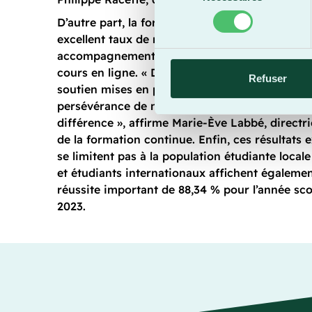
du
consentement
D’autre part, la formation continue se disting
excellent taux de réussite qui se traduit par un
accompagnement personnalisé spécialement a
cours en ligne. « Depuis plusieurs années, les
Refuser
soutien mises en place afin de favoriser la réus
persévérance de nos étudiantes et étudiants fo
différence », affirme Marie-Ève Labbé, directr
de la formation continue. Enfin, ces résultats 
se limitent pas à la population étudiante locale
et étudiants internationaux affichent égaleme
réussite important de 88,34 % pour l’année sco
2023.