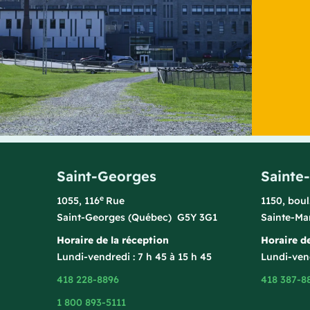
Saint-Georges
Sainte
e
1055, 116
Rue
1150, bou
Saint-Georges (Québec) G5Y 3G1
Sainte-Ma
Horaire de la réception
Horaire de
Lundi-vendredi : 7 h 45 à 15 h 45
Lundi-vend
418 228-8896
418 387-8
1 800 893-5111