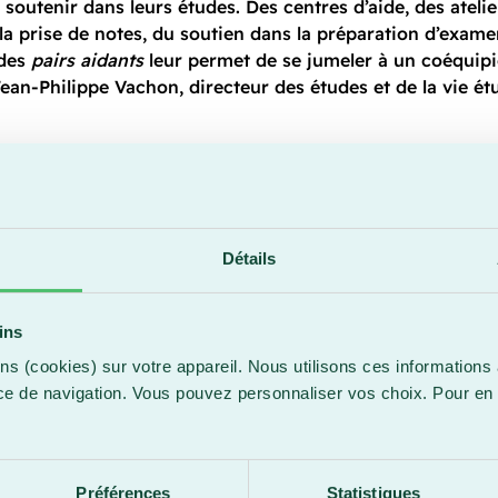
utenir dans leurs études. Des centres d’aide, des ateliers
r la prise de notes, du soutien dans la préparation d’exa
 des
pairs aidants
leur permet de se jumeler à un coéquipi
ean-Philippe Vachon, directeur des études et de la vie ét
 global de
ciant de
Détails
 services
t d’étudiantes
ins
limitation
res d’offrir du
ns (cookies) sur votre appareil. Nous utilisons ces informations 
 travaux ou
ce de navigation. Vous pouvez personnaliser vos choix. Pour en 
, à des outils
.
me les livres
», précise
Préférences
Statistiques