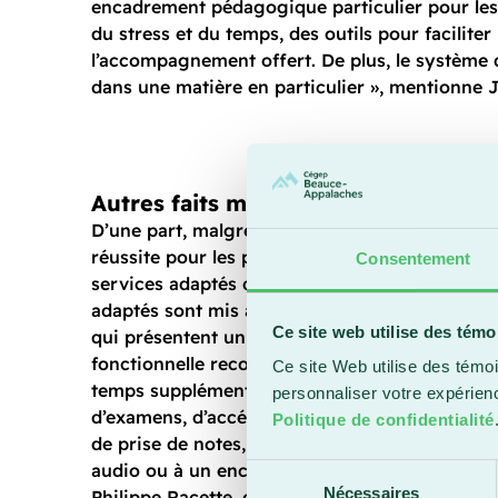
encadrement pédagogique particulier pour les so
du stress et du temps, des outils pour facilite
l’accompagnement offert. De plus, le système
dans une matière en particulier », mentionne J
Autres faits marquants
D’une part, malgré quelques variations, le taux
réussite pour les personnes aux études bénéfi
Consentement
services adaptés demeure élevé à 88,1 %. « Les
adaptés sont mis à la disposition d’étudiants e
Ce site web utilise des témo
qui présentent un trouble, un handicap ou une 
fonctionnelle reconnu. Ils permettent entre aut
Ce site Web utilise des témoi
temps supplémentaire lors de la réalisation de
personnaliser votre expérien
d’examens, d’accéder à des logiciels spécialisés
Politique de confidentialité
de prise de notes, à des médias substituts com
audio ou à un encadrement scolaire spécialisé 
Sélection
Nécessaires
Philippe Racette, directeur adjoint des études.