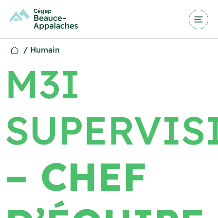
/
Humain
M3I
SUPERVIS
– CHEF