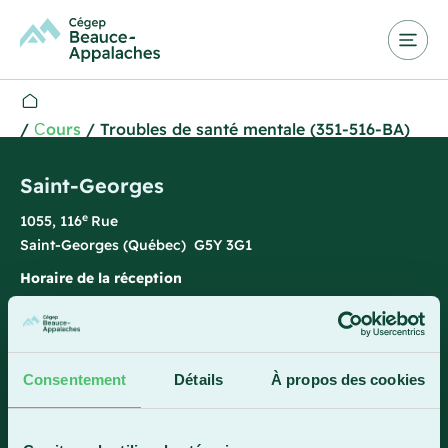
/
Сours
/
Troubles de santé mentale (351-516-BA)
Saint-Georges
e
1055, 116
Rue
Saint-Georges (Québec) G5Y 3G1
Horaire de la réception
Lundi-vendredi : 7 h 45 à 15 h 45
418 228-8896
1 800 893-5111
Consentement
Détails
À propos des cookies
Sainte-Marie