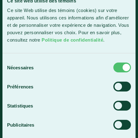
Ce site web utilise des témoins
Ce site Web utilise des témoins (cookies) sur votre
1150, boul. Vachon Nord
appareil. Nous utilisons ces informations afin d'améliorer
Sainte-Marie (Québec) G6E 0R1
et de personnaliser votre expérience de navigation. Vous
Horaire de la réception
pouvez personnaliser vos choix. Pour en savoir plus,
Lundi-vendredi : 7 h 30 à 15 h 30
consultez notre
Politique de confidentialité
.
418 387-8896
Sélection
Nécessaires
du
Lac-Mégantic
consentement
4409, rue Dollard
Préférences
Lac-Mégantic (Québec) G6B 3B4
Horaire de la réception
Statistiques
Lundi-vendredi : 8 h à 16 h
819 583-5432
Publicitaires