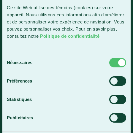
1150, boul. Vachon Nord
Ce site Web utilise des témoins (cookies) sur votre
Sainte-Marie (Québec) G6E 0R1
appareil. Nous utilisons ces informations afin d'améliorer
et de personnaliser votre expérience de navigation. Vous
Horaire de la réception
pouvez personnaliser vos choix. Pour en savoir plus,
Lundi-vendredi : 7 h 30 à 15 h 30
consultez notre
Politique de confidentialité
.
418 387-8896
Sélection
Lac-Mégantic
Nécessaires
du
consentement
4409, rue Dollard
Lac-Mégantic (Québec) G6B 3B4
Préférences
Horaire de la réception
Lundi-vendredi : 8 h à 16 h
Statistiques
819 583-5432
Publicitaires