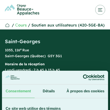
/
Сours
/
Soutien aux utilisateurs (420-5GE-BA)
Saint-Georges
e
1055, 116
Rue
Saint-Georges (Québec) G5Y 3G1
Horaire de la réception
Lundi-vendredi : 7 h 45 à 15 h 45
418 228-8896
1 800 893-5111
Consentement
Détails
À propos des cookies
Sainte-Marie
Ce site web utilise des témoins