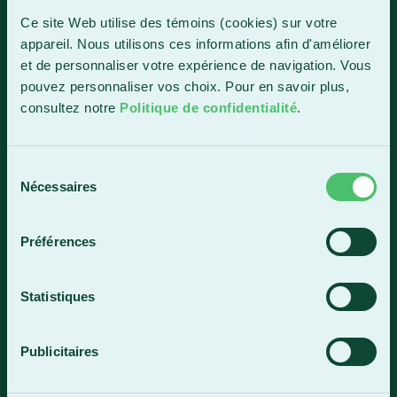
1150, boul. Vachon Nord
Ce site Web utilise des témoins (cookies) sur votre
Sainte-Marie (Québec) G6E 0R1
appareil. Nous utilisons ces informations afin d'améliorer
et de personnaliser votre expérience de navigation. Vous
Horaire de la réception
pouvez personnaliser vos choix. Pour en savoir plus,
Lundi-vendredi : 7 h 30 à 15 h 30
consultez notre
Politique de confidentialité
.
418 387-8896
Sélection
Lac-Mégantic
Nécessaires
du
consentement
4409, rue Dollard
Lac-Mégantic (Québec) G6B 3B4
Préférences
Horaire de la réception
Lundi-vendredi : 8 h à 16 h
Statistiques
819 583-5432
Publicitaires