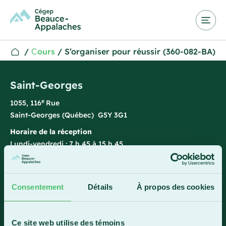
/
Сours
/
S’organiser pour réussir (360-082-BA)
Saint-Georges
e
1055, 116
Rue
Saint-Georges (Québec) G5Y 3G1
Horaire de la réception
Lundi-vendredi : 7 h 45 à 15 h 45
418 228-8896
1 800 893-5111
Consentement
Détails
À propos des cookies
Sainte-Marie
Ce site web utilise des témoins