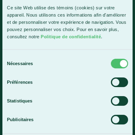
1150, boul. Vachon Nord
Ce site Web utilise des témoins (cookies) sur votre
Sainte-Marie (Québec) G6E 0R1
appareil. Nous utilisons ces informations afin d'améliorer
et de personnaliser votre expérience de navigation. Vous
Horaire de la réception
pouvez personnaliser vos choix. Pour en savoir plus,
Lundi-vendredi : 7 h 30 à 15 h 30
consultez notre
Politique de confidentialité
.
418 387-8896
Sélection
Lac-Mégantic
Nécessaires
du
consentement
4409, rue Dollard
Lac-Mégantic (Québec) G6B 3B4
Préférences
Horaire de la réception
Lundi-vendredi : 8 h à 16 h
Statistiques
819 583-5432
Publicitaires