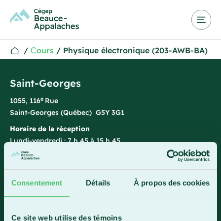
/
Сours
/
Physique électronique (203-AWB-BA)
Saint-Georges
e
1055, 116
Rue
Saint-Georges (Québec) G5Y 3G1
Horaire de la réception
Lundi-vendredi : 7 h 45 à 15 h 45
418 228-8896
1 800 893-5111
Consentement
Détails
À propos des cookies
Sainte-Marie
Ce site web utilise des témoins