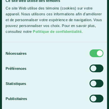
Ce site web utilise des témoins
Ce site Web utilise des témoins (cookies) sur votre
1150, boul. Vachon Nord
appareil. Nous utilisons ces informations afin d'améliorer
Sainte-Marie (Québec) G6E 0R1
et de personnaliser votre expérience de navigation. Vous
Horaire de la réception
pouvez personnaliser vos choix. Pour en savoir plus,
Lundi-vendredi : 7 h 30 à 15 h 30
consultez notre
Politique de confidentialité
.
418 387-8896
Sélection
Nécessaires
du
Lac-Mégantic
consentement
4409, rue Dollard
Préférences
Lac-Mégantic (Québec) G6B 3B4
Horaire de la réception
Statistiques
Lundi-vendredi : 8 h à 16 h
819 583-5432
Publicitaires