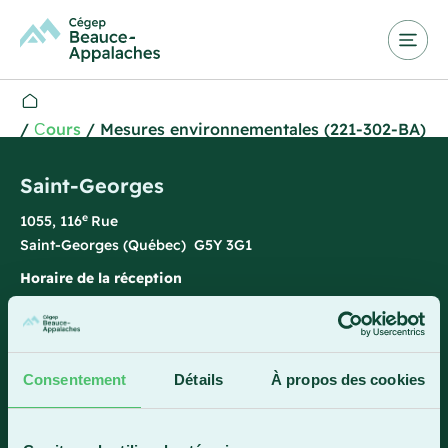
/
Сours
/
Mesures environnementales (221-302-BA)
Saint-Georges
e
1055, 116
Rue
Saint-Georges (Québec) G5Y 3G1
Horaire de la réception
Lundi-vendredi : 7 h 45 à 15 h 45
418 228-8896
1 800 893-5111
Consentement
Détails
À propos des cookies
Sainte-Marie